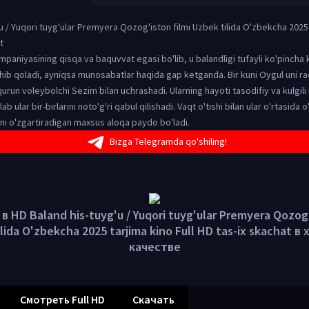
u / Yuqori tuyg'ular Premyera Qozog'iston filmi Uzbek tilida O'zbekcha 2025 
t
ompaniyasining qisqa va baquvvat egasi bo'lib, u balandligi tufayli ko'pincha k
hib qoladi, ayniqsa munosabatlar haqida gap ketganda. Bir kuni Oygul uni rad
urun voleybolchi Sezim bilan uchrashadi. Ularning hayoti tasodifiy va kulgil
lab ular bir-birlarini noto'g'ri qabul qilishadi. Vaqt o'tishi bilan ular o'rtasida o
ini o'zgartiradigan maxsus aloqa paydo bo'ladi.
Bizga Telegramda qo'shiling!
 HD Baland his-tuyg'u / Yuqori tuyg'ular Premyera Qozog'
lida O'zbekcha 2025 tarjima kino Full HD tas-ix skachat 
качестве
Смотреть Full HD
Скачать