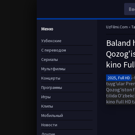
UzFilmi.Com
»
Ta
Меню
Baland h
Узбекские
С переводом
Qozog'is
Сериалы
kino Ful
Мультфилмы
2025, Full HD
Концерты
Программы
Игры
Клипы
Мобильный
Новости
Другие