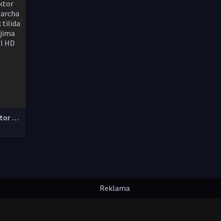
G'aroyib doktor AQSH seriali Barcha qismlar Uzbek tilida O'zbekcha tarjima serial 2017 Full HD tas-ix skachat