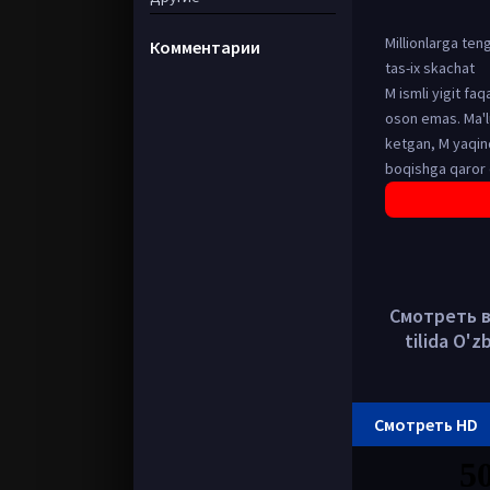
Millionlarga ten
Комментарии
tas-ix skachat
M ismli yigit fa
oson emas. Ma'l
ketgan, M yaqind
boqishga qaror q
Смотреть в 
tilida O'
Смотреть HD