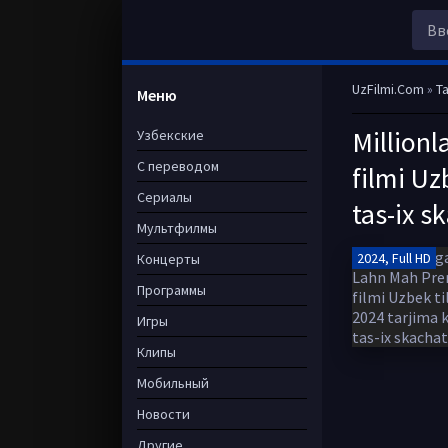
UzFilmi.Com
»
Ta
Меню
Millionl
Узбекские
С переводом
filmi Uz
Сериалы
tas-ix s
Мультфилмы
2024, Full HD
Концерты
Программы
Игры
Клипы
Мобильный
Новости
Другие