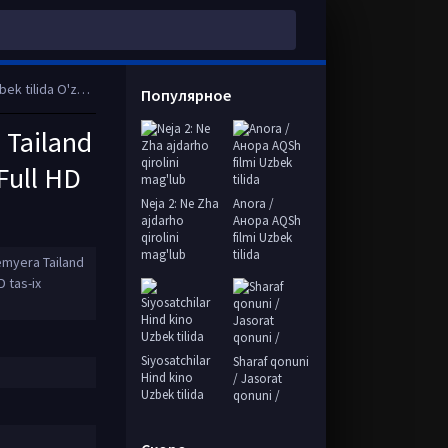
Full HD tas-ix skachat
Популярное
 Tailand
Full HD
Neja 2: Ne Zha
Anora /
ajdarho
Анора AQSh
qirolini
filmi Uzbek
mag'lub
tilida
emyera Tailand
D tas-ix
Siyosatchilar
Sharaf qonuni
Hind kino
/ Jasorat
Uzbek tilida
qonuni /