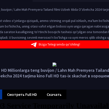
g buvijon / Lahn Mah Premyera Tailand filmi Uzbek tilida O'zbekcha 2024 tarji
qat video o'yinlarga qiziqadi, ammo striming orqali pul ishlash, ma'lum bo'lish
um bo'lishicha, uning otasi vafot etgan bobosi uyni unga qaragan nabirasiga
a saraton kasalligining to'rtinchi bosqichi tashxisi qo'yilgan ona tomondan 
iladi. U buvisining sevimli merosxo'ri bo'lishga va uyni meros qilib olishga qa
Bizga Telegramda qo'shiling!
HD Millionlarga teng buvijon / Lahn Mah Premyera Tailand
zbekcha 2024 tarjima kino Full HD tas-ix skachat в хороше
Смотреть Full HD
Скачать