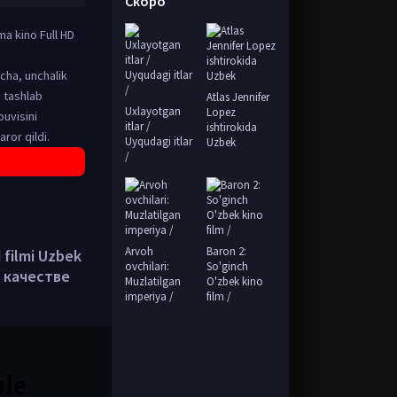
Скоро
ma kino Full HD
icha, unchalik
 tashlab
Atlas Jennifer
Uxlayotgan
Lopez
buvisini
itlar /
ishtirokida
ror qildi.
Uyqudagi itlar
Uzbek
/
Arvoh
Baron 2:
 filmi Uzbek
ovchilari:
So'ginch
м качестве
Muzlatilgan
O'zbek kino
imperiya /
film /