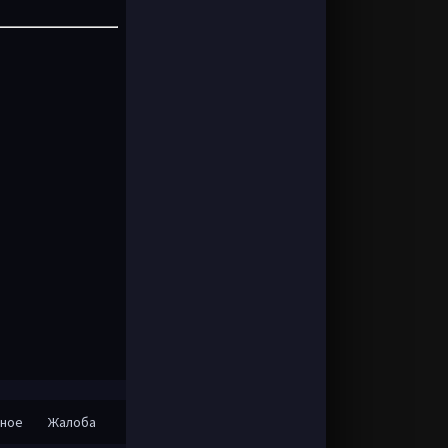
нное
Жалоба