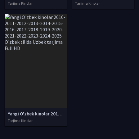
Tarjima Kinolar
Tarjima Kinolar
Yangi O'zbek kinolar 2010-2011-2012-2013-2014-2015-2016-2017-2018-2019-2020-2021-2022-2023-2024-2025 O'zbek tilida Uzbek tarjima Full HD
Tarjima Kinolar