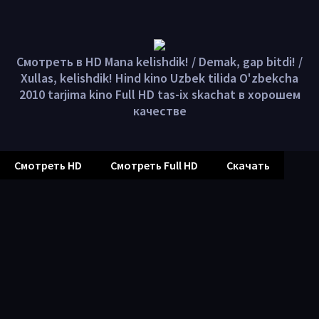
Смотреть в HD Mana kelishdik! / Demak, gap bitdi! /
Xullas, kelishdik! Hind kino Uzbek tilida O'zbekcha
2010 tarjima kino Full HD tas-ix skachat в хорошем
качестве
Смотреть HD
Смотреть Full HD
Скачать