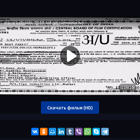
Скачать фильм (HD)