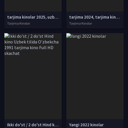
tarjima kinolar 2025, uzbek tarjima kinolar 2025, tarjima kinolar uzbek tilida 2025, tarjima kinolar o zbek 2025, tarjima kinolar o zbek tilida 2025, yangi tarjima kinolar 2025, uzmovi tarjima kinolar 2025, uzmovi com tarjima kinolar 2025, uzbekcha t
tarjima 2024, tarjima kinolar 2024, uzbek tarjima 2024, tarjima kinolar tilida tilida 2024, uzbek tilida tarjima 2024, kino tarjima 2024, uzbek tarjima kinolar 2024, tarjima kinolar 2024 uzbek tilida, tarjima kinolar 2024 o zbek, tarjima kinolar 2024
Tarjima Kinolar
Tarjima Kinolar
Ikki do'st / 2 do'st Hind kino Uzbek tilida O'zbekcha 1991 tarjima kino Full HD skachat
Yangi 2022 kinolar