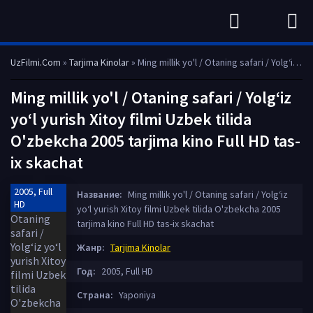
UzFilmi.Com
»
Tarjima Kinolar
» Ming millik yo'l / Otaning safari / Yolg‘iz yo‘l yurish Xitoy filmi Uzbek tilida O'zbekcha 2005 tarjima kino Full HD tas-ix skachat
Ming millik yo'l / Otaning safari / Yolg‘iz
yo‘l yurish Xitoy filmi Uzbek tilida
O'zbekcha 2005 tarjima kino Full HD tas-
ix skachat
2005, Full
Название:
Ming millik yo'l / Otaning safari / Yolg‘iz
HD
yo‘l yurish Xitoy filmi Uzbek tilida O'zbekcha 2005
tarjima kino Full HD tas-ix skachat
Жанр:
Tarjima Kinolar
Год:
2005, Full HD
Страна:
Yaponiya