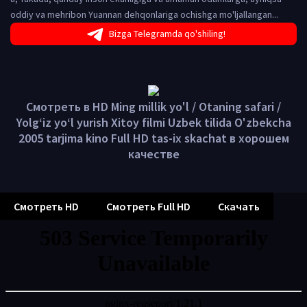
oddiy va mehribon Yuannan dehqonlariga ochishga mo'ljallangan...
Bizga Telegramda qo'shiling!
Смотреть в HD Ming millik yo'l / Otaning safari /
Yolg‘iz yo‘l yurish Xitoy filmi Uzbek tilida O'zbekcha
2005 tarjima kino Full HD tas-ix skachat в хорошем
качестве
Смотреть HD
Смотреть Full HD
Скачать