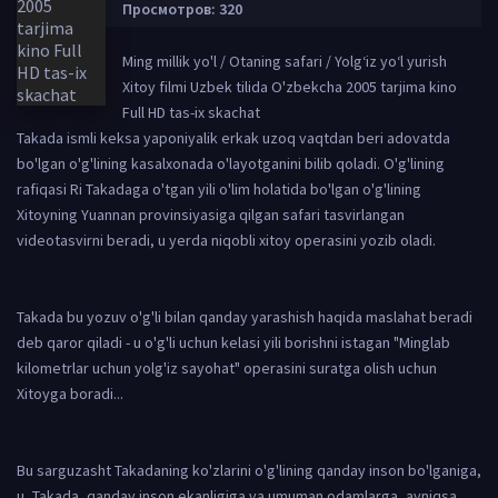
Просмотров: 320
Ming millik yo'l / Otaning safari / Yolg‘iz yo‘l yurish
Xitoy filmi Uzbek tilida O'zbekcha 2005 tarjima kino
Full HD tas-ix skachat
Takada ismli keksa yaponiyalik erkak uzoq vaqtdan beri adovatda
bo'lgan o'g'lining kasalxonada o'layotganini bilib qoladi. O'g'lining
rafiqasi Ri Takadaga o'tgan yili o'lim holatida bo'lgan o'g'lining
Xitoyning Yuannan provinsiyasiga qilgan safari tasvirlangan
videotasvirni beradi, u yerda niqobli xitoy operasini yozib oladi.
Takada bu yozuv o'g'li bilan qanday yarashish haqida maslahat beradi
deb qaror qiladi - u o'g'li uchun kelasi yili borishni istagan "Minglab
kilometrlar uchun yolg'iz sayohat" operasini suratga olish uchun
Xitoyga boradi...
Bu sarguzasht Takadaning ko'zlarini o'g'lining qanday inson bo'lganiga,
u, Takada, qanday inson ekanligiga va umuman odamlarga, ayniqsa