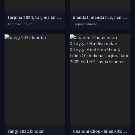
tarjima 2024, tarjima kinolar 2024, uzbek tarjima 2024, tarjima kinolar tilida tilida 2024, uzbek tilida tarjima 2024, kino tarjima 2024, uzbek tarjima kinolar 2024, tarjima kinolar 2024 uzbek tilida, tarjima kinolar 2024 o zbek, tarjima kinolar 2024
mandat, mandat uz, mandat dtm, mandat dtm uz, mandat 2021, mandat 2022, mandat uz 2021, dtm mandat 2021, mandat dtm uz 2021, mandat dtm 2022, mandat uz 2022, mandat dtm uz 2022, mandat natijalari, mandat uz natijalari, mandat test, mandat natijalari
Tarjima Kinolar
Tarjima Kinolar
Yangi 2022 kinolar
Chandni Chouk bilan Xitoyga / Hindistondan Xitoyga Hind kino Uzbek tilida O'zbekcha tarjima kino 2009 Full HD tas-ix skachat