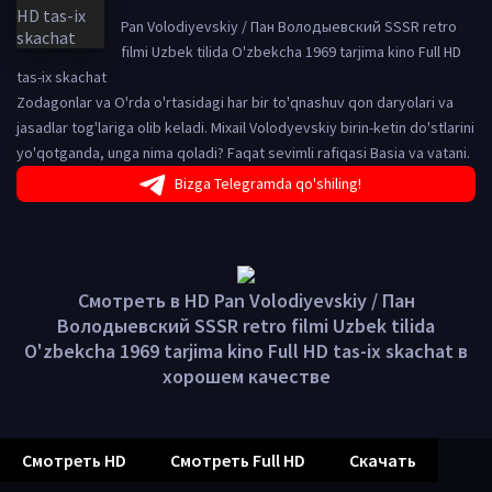
Pan Volodiyevskiy / Пан Володыевский SSSR retro
filmi Uzbek tilida O'zbekcha 1969 tarjima kino Full HD
tas-ix skachat
Zodagonlar va O'rda o'rtasidagi har bir to'qnashuv qon daryolari va
jasadlar tog'lariga olib keladi. Mixail Volodyevskiy birin-ketin do'stlarini
yo'qotganda, unga nima qoladi? Faqat sevimli rafiqasi Basia va vatani.
Bizga Telegramda qo'shiling!
Смотреть в HD Pan Volodiyevskiy / Пан
Володыевский SSSR retro filmi Uzbek tilida
O'zbekcha 1969 tarjima kino Full HD tas-ix skachat в
хорошем качестве
Смотреть HD
Смотреть Full HD
Скачать