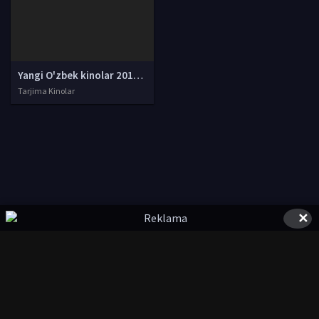
Yangi O'zbek kinolar 2010-2011-2012-2013-2014-2015-2016-2017-2018-2019-2020-2021-2022-2023-2024-2025 O'zbek tilida Uzbek tarjima Full HD
Tarjima Kinolar
✕
© 2020-2026 UzFilmi.Com, Права на фильмы принадлежат их
авторам.
uzfilmi@mail.ru