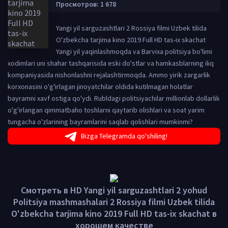
Просмотров: 1 678
Yangi yil sarguzashtlari 2 Rossiya filmi Uzbek tilida
O'zbekcha tarjima kino 2019 Full HD tas-ix skachat
Yangi yil yaqinlashmoqda va Barvixa politsiya bo'limi
xodimlari uni shahar tashqarisida eski do'stlar va hamkasblarning iliq
kompaniyasida nishonlashni rejalashtirmoqda. Ammo yirik zargarlik
korxonasini o'g'irlagan jinoyatchilar oldida kutilmagan holatlar
bayramni xavf ostiga qo'ydi. Rubldagi politsiyachilar millionlab dollarlik
o'g'irlangan qimmatbaho toshlarni qaytarib olishlari va soat yarim
tungacha o'zlarining bayramlarini saqlab qolishlari mumkinmi?
Bizga Telegramda qo'shiling!
Смотреть в HD Yangi yil sarguzashtlari 2 yohud
Politsiya mashmashalari 2 Rossiya filmi Uzbek tilida
O'zbekcha tarjima kino 2019 Full HD tas-ix skachat в
хорошем качестве