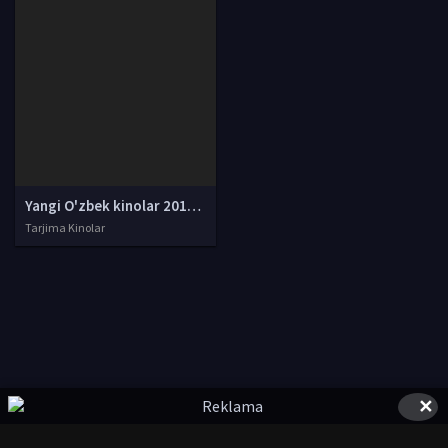
Yangi O'zbek kinolar 2010-2011-2012-2013-2014-2015-2016-2017-2018-2019-2020-2021-2022-2023-2024-2025 O'zbek tilida Uzbek tarjima Full HD
Tarjima Kinolar
✕