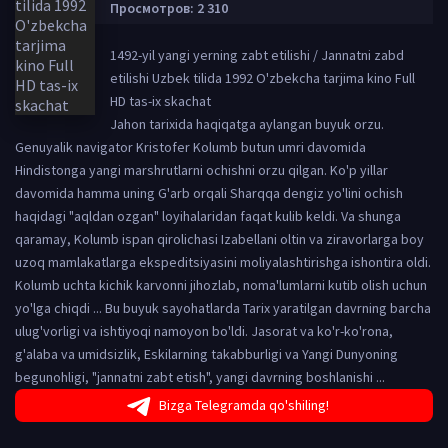
Просмотров: 2 310
1492-yil yangi yerning zabt etilishi / Jannatni zabd
etilishi Uzbek tilida 1992 O'zbekcha tarjima kino Full
HD tas-ix skachat
Jahon tarixida haqiqatga aylangan buyuk orzu.
Genuyalik navigator Kristofer Kolumb butun umri davomida
Hindistonga yangi marshrutlarni ochishni orzu qilgan. Ko'p yillar
davomida hamma uning G'arb orqali Sharqqa dengiz yo'lini ochish
haqidagi "aqldan ozgan" loyihalaridan faqat kulib keldi. Va shunga
qaramay, Kolumb ispan qirolichasi Izabellani oltin va ziravorlarga boy
uzoq mamlakatlarga ekspeditsiyasini moliyalashtirishga ishontira oldi.
Kolumb uchta kichik karvonni jihozlab, noma'lumlarni kutib olish uchun
yo'lga chiqdi ... Bu buyuk sayohatlarda Tarix yaratilgan davrning barcha
ulug'vorligi va ishtiyoqi namoyon bo'ldi. Jasorat va ko'r-ko'rona,
g'alaba va umidsizlik, Eskilarning takabburligi va Yangi Dunyoning
begunohligi, "jannatni zabt etish", yangi davrning boshlanishi ...
Bizga Telegramda qo'shiling!