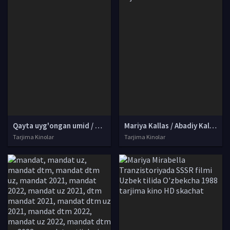
Qayta uyg'ongan umid / Umid porlashi Uzbek tilida O'zbekcha 1998 tarjima kino Full HD skachat
Mariya Kallas / Abadiy Kallas Biografik film Uzbek tilida O'zbekcha 2022 yangi tarjima kinolar Full HD
Tarjima Kinolar
Tarjima Kinolar