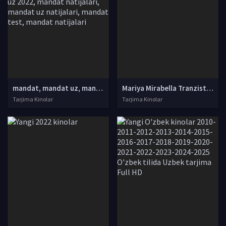
mandat, mandat uz, mandat dtm, mandat dtm uz, mandat 2021, mandat 2022, mandat uz 2021, dtm mandat 2021, mandat dtm uz 2021, mandat dtm 2022, mandat uz 2022, mandat dtm uz 2022, mandat natijalari, mandat uz natijalari, mandat test, mandat natijalari
Mariya Mirabella Tranzistoriyada SSSR filmi Uzbek tilida O'zbekcha 1988 tarjima kino HD skachat
Tarjima Kinolar
Tarjima Kinolar