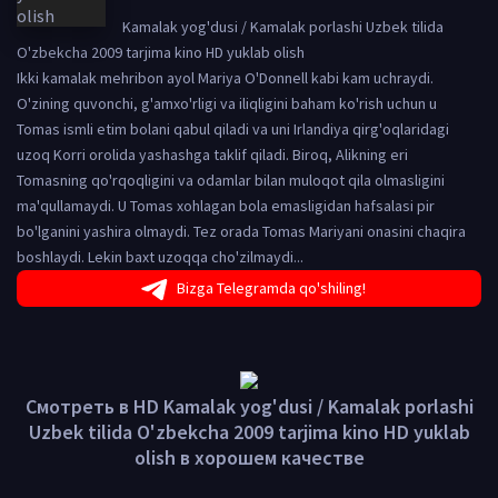
Kamalak yog'dusi / Kamalak porlashi Uzbek tilida
O'zbekcha 2009 tarjima kino HD yuklab olish
Ikki kamalak mehribon ayol Mariya O'Donnell kabi kam uchraydi.
O'zining quvonchi, g'amxo'rligi va iliqligini baham ko'rish uchun u
Tomas ismli etim bolani qabul qiladi va uni Irlandiya qirg'oqlaridagi
uzoq Korri orolida yashashga taklif qiladi. Biroq, Alikning eri
Tomasning qo'rqoqligini va odamlar bilan muloqot qila olmasligini
ma'qullamaydi. U Tomas xohlagan bola emasligidan hafsalasi pir
bo'lganini yashira olmaydi. Tez orada Tomas Mariyani onasini chaqira
boshlaydi. Lekin baxt uzoqqa cho'zilmaydi...
Bizga Telegramda qo'shiling!
Смотреть в HD Kamalak yog'dusi / Kamalak porlashi
Uzbek tilida O'zbekcha 2009 tarjima kino HD yuklab
olish в хорошем качестве