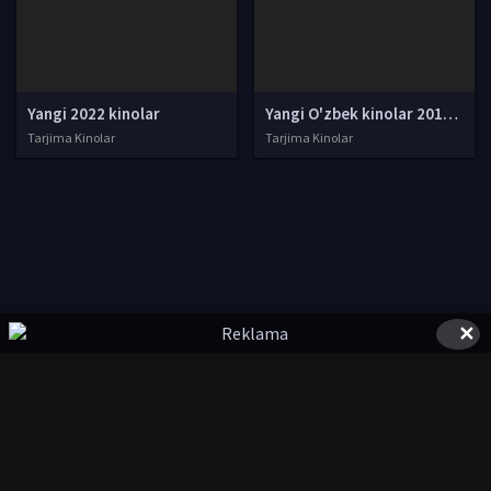
Yangi 2022 kinolar
Yangi O'zbek kinolar 2010-2011-2012-2013-2014-2015-2016-2017-2018-2019-2020-2021-2022-2023-2024-2025 O'zbek tilida Uzbek tarjima Full HD
Tarjima Kinolar
Tarjima Kinolar
✕
© 2020-2026 UzFilmi.Com, Права на фильмы принадлежат их
авторам.
uzfilmi@mail.ru