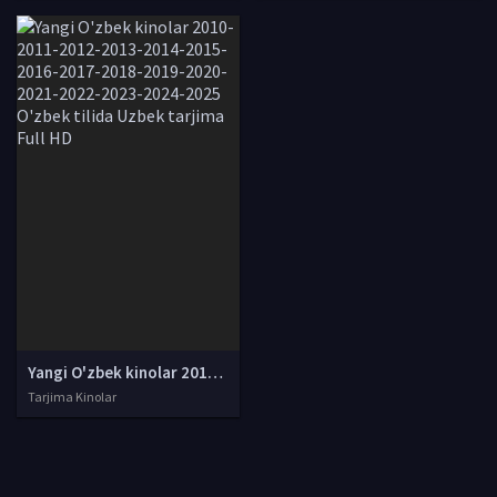
Yangi O'zbek kinolar 2010-2011-2012-2013-2014-2015-2016-2017-2018-2019-2020-2021-2022-2023-2024-2025 O'zbek tilida Uzbek tarjima Full HD
Tarjima Kinolar