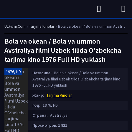
UzFilmi.Com
»
Tarjima Kinolar
» Bola va okean / Bola va ummon Avstraliya filmi Uzbek tilida O'zbekcha tarjima kino 1976 Full HD yuklash
Bola va okean / Bola va ummon
Avstraliya filmi Uzbek tilida O'zbekcha
tarjima kino 1976 Full HD yuklash
1976, HD
Название:
Bola va okean / Bola va ummon
Avstraliya filmi Uzbek tilida O'zbekcha tarjima kino
1976 Full HD yuklash
Жанр:
Tarjima Kinolar
Год:
1976, HD
Страна:
Avstraliya
Просмотров: 1 821