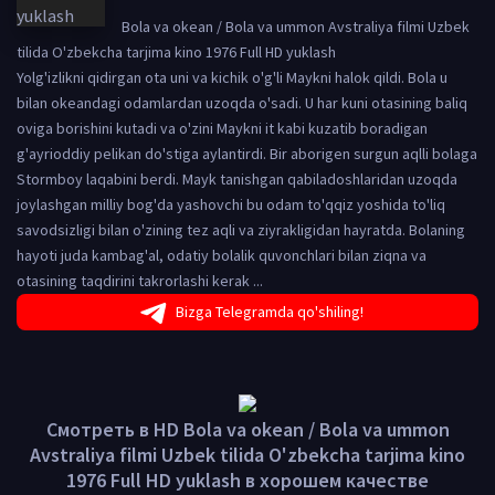
Bola va okean / Bola va ummon Avstraliya filmi Uzbek
tilida O'zbekcha tarjima kino 1976 Full HD yuklash
Yolg'izlikni qidirgan ota uni va kichik o'g'li Maykni halok qildi. Bola u
bilan okeandagi odamlardan uzoqda o'sadi. U har kuni otasining baliq
oviga borishini kutadi va o'zini Maykni it kabi kuzatib boradigan
g'ayrioddiy pelikan do'stiga aylantirdi. Bir aborigen surgun aqlli bolaga
Stormboy laqabini berdi. Mayk tanishgan qabiladoshlaridan uzoqda
joylashgan milliy bog'da yashovchi bu odam to'qqiz yoshida to'liq
savodsizligi bilan o'zining tez aqli va ziyrakligidan hayratda. Bolaning
hayoti juda kambag'al, odatiy bolalik quvonchlari bilan ziqna va
otasining taqdirini takrorlashi kerak ...
Bizga Telegramda qo'shiling!
Смотреть в HD Bola va okean / Bola va ummon
Avstraliya filmi Uzbek tilida O'zbekcha tarjima kino
1976 Full HD yuklash в хорошем качестве