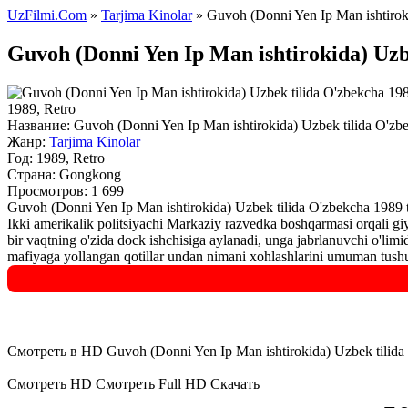
UzFilmi.Com
»
Tarjima Kinolar
» Guvoh (Donni Yen Ip Man ishtiroki
Guvoh (Donni Yen Ip Man ishtirokida) Uzb
1989, Retro
Название:
Guvoh (Donni Yen Ip Man ishtirokida) Uzbek tilida O'zbe
Жанр:
Tarjima Kinolar
Год:
1989, Retro
Страна:
Gongkong
Просмотров: 1 699
Guvoh (Donni Yen Ip Man ishtirokida) Uzbek tilida O'zbekcha 1989 
Ikki amerikalik politsiyachi Markaziy razvedka boshqarmasi orqali gi
bir vaqtning o'zida dock ishchisiga aylanadi, unga jabrlanuvchi o'limi
mafiyaga yollangan qotillar undan nimani xohlashlarini umuman tushu
Смотреть в HD Guvoh (Donni Yen Ip Man ishtirokida) Uzbek tilida
Смотреть HD
Смотреть Full HD
Скачать