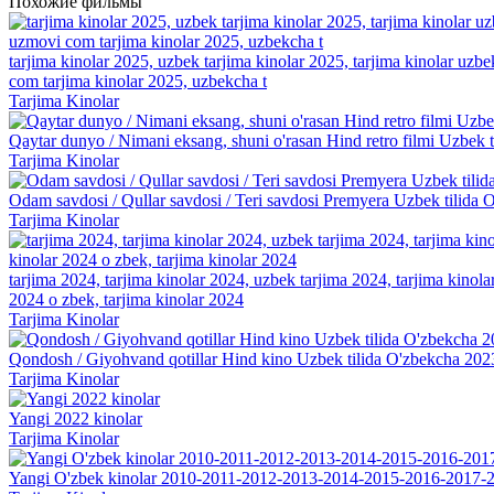
Похожие фильмы
tarjima kinolar 2025, uzbek tarjima kinolar 2025, tarjima kinolar uzbe
com tarjima kinolar 2025, uzbekcha t
Tarjima Kinolar
Qaytar dunyo / Nimani eksang, shuni o'rasan Hind retro filmi Uzbek 
Tarjima Kinolar
Odam savdosi / Qullar savdosi / Teri savdosi Premyera Uzbek tilida 
Tarjima Kinolar
tarjima 2024, tarjima kinolar 2024, uzbek tarjima 2024, tarjima kinolar 
2024 o zbek, tarjima kinolar 2024
Tarjima Kinolar
Qondosh / Giyohvand qotillar Hind kino Uzbek tilida O'zbekcha 2023
Tarjima Kinolar
Yangi 2022 kinolar
Tarjima Kinolar
Yangi O'zbek kinolar 2010-2011-2012-2013-2014-2015-2016-2017-2