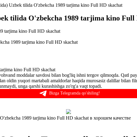
da) Uzbek tilida O'zbekcha 1989 tarjima kino Full HD skachat
ek tilida O'zbekcha 1989 tarjima kino Full
kcha 1989 tarjima kino Full HD skachat
tarjima kino Full HD skachat
yohvand moddalar savdosi bilan bog'liq ishni tergov qilmoqda. Qatl pa
dan oldin yuqori martabali amaldorlar haqida murosasiz dalillar bilan f
nmaydi, unga qarshi kurashishga zo'rg'a vaqt topadi.
Bizga Telegramda qo'shiling!
 O'zbekcha 1989 tarjima kino Full HD skachat в хорошем качестве