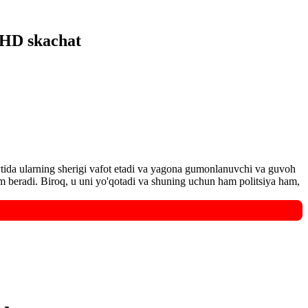
 HD skachat
ytida ularning sherigi vafot etadi va yagona gumonlanuvchi va guvoh
ilm beradi. Biroq, u uni yo'qotadi va shuning uchun ham politsiya ham,