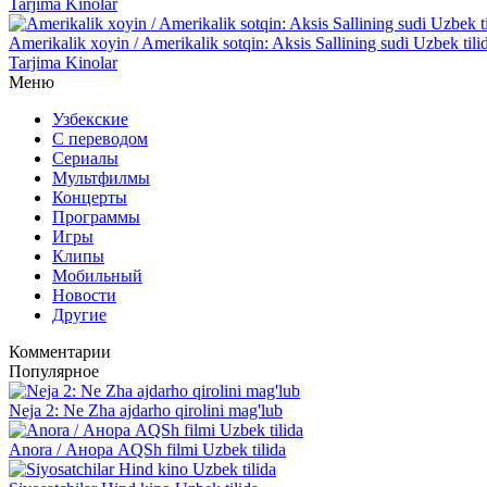
Tarjima Kinolar
Amerikalik xoyin / Amerikalik sotqin: Aksis Sallining sudi Uzbek til
Tarjima Kinolar
Меню
Узбекские
С переводом
Сериалы
Мультфилмы
Концерты
Программы
Игры
Клипы
Мобильный
Новости
Другие
Комментарии
Популярное
Neja 2: Ne Zha ajdarho qirolini mag'lub
Anora / Анора AQSh filmi Uzbek tilida