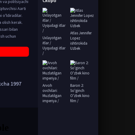
Скоро
n va politsiyachi
ituvchisi Aarti
 o'ldiradilar.
 olish kerak.
ssari bilan
Atlas Jennifer
lish uchun
Uxlayotgan
Lopez
itlar /
ishtirokida
Uyqudagi itlar
Uzbek
/
kcha 1997
Arvoh
Baron 2:
ovchilari:
So'ginch
Muzlatilgan
O'zbek kino
imperiya /
film /