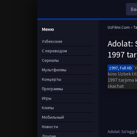
UzFilmi.Com
»
Ta
Меню
Adolat:
Узбекские
С переводом
1997 tar
Сериалы
1997, Full HD
Мультфилмы
Концерты
Программы
Игры
Клипы
Мобильный
Новости
Adolat: So'nggi 
Другие