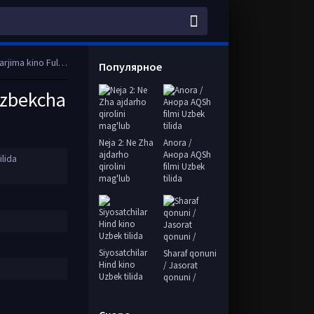
o Full HD skachat
Популярное
'zbekcha
Neja 2: Ne Zha
Anora /
ajdarho
Анора AQSh
lida
qirolini
filmi Uzbek
mag'lub
tilida
Siyosatchilar
Sharaf qonuni
Hind kino
/ Jasorat
Uzbek tilida
qonuni /