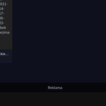
Yangi O'zbek kinolar 2010-2011-2012-2013-2014-2015-2016-2017-2018-2019-2020-2021-2022-2023-2024-2025 O'zbek tilida Uzbek tarjima Full HD