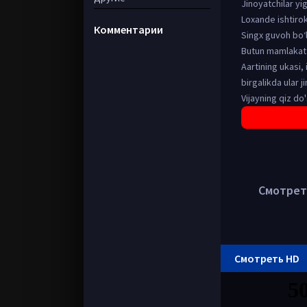
Jinoyatchilar yig
Loxande ishtirok
Комментарии
Singx guvoh bo‘ld
Butun mamlakat 
Aartining ukasi,
birgalikda ular j
Vijayning qiz do'
Смотреть
Смотреть HD