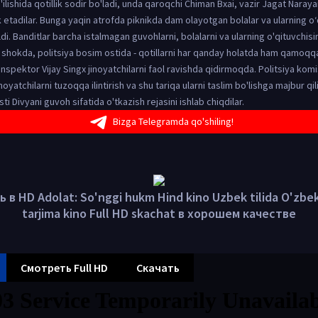
'ilishida qotillik sodir bo'ladi, unda qaroqchi Chiman Bxai, vazir Jagat Naraya
 etadilar. Bunga yaqin atrofda piknikda dam olayotgan bolalar va ularning o‘q
i. Banditlar barcha istalmagan guvohlarni, bolalarni va ularning o'qituvchisini
shokda, politsiya bosim ostida - qotillarni har qanday holatda ham qamoqqa
 inspektor Vijay Singx jinoyatchilarni faol ravishda qidirmoqda. Politsiya komi
inoyatchilarni tuzoqqa ilintirish va shu tariqa ularni taslim bo'lishga majbur qi
sti Divyani guvoh sifatida o'tkazish rejasini ishlab chiqdilar.
Bizga Telegramda qo'shiling!
 в HD Adolat: So'nggi hukm Hind kino Uzbek tilida O'zbe
tarjima kino Full HD skachat в хорошем качестве
Смотреть Full HD
Скачать