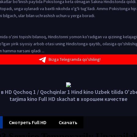
katlar bo'linish paytida Pokistonga keta olmagan Sakina Hindistonda qoldi.
opadi, unga uylanadi va baxtli nikohda o'g'li tug'iladi. Ammo Pokistonga hijr
ini bilgach, ular bilan uchrashish uchun u yerga boradi.
anida o'zini topishi bilanoq, Hindistonni yomon ko'radigan va qizining kelajagi
o'lgan yirik siyosiy arbob otasi uning Hindistonga qaytib, oilasiga qo'shilishig
 hamma narsani qiladi ...
Bizga Telegramda qo'shiling!
 HD Qochoq 1 / Qochqinlar 1 Hind kino Uzbek tilida O'z
tarjima kino Full HD skachat в хорошем качестве
Смотреть Full HD
Скачать