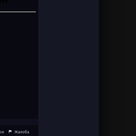
ое
Жалоба