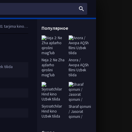
o Full HD skachat
Популярное
Neja 2: Ne Zha
Anora /
ajdarho
Анора AQSh
k tilida
qirolini
filmi Uzbek
mag'lub
tilida
Siyosatchilar
Sharaf qonuni
Hind kino
/ Jasorat
Uzbek tilida
qonuni /