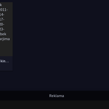
Yangi O'zbek kinolar 2010-2011-2012-2013-2014-2015-2016-2017-2018-2019-2020-2021-2022-2023-2024-2025 O'zbek tilida Uzbek tarjima Full HD