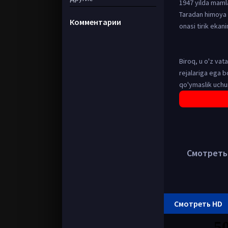
1947 yilda mamla
Taradan himoya t
Комментарии
onasi tirik ekan
Biroq, u o'z vat
rejalariga ega b
qo'ymaslik uchun
Смотреть в
Смотреть HD