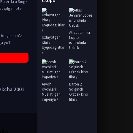
Скоро
 Bu erda u Singx
at qilgan ota-
Atlas Jennifer
 bo'yicha o'z
Uxlayotgan
Lopez
a yo'l
itlar /
ishtirokida
Uyqudagi itlar
Uzbek
/
Arvoh
Baron 2:
bekcha 2001
ovchilari:
So'ginch
Muzlatilgan
O'zbek kino
imperiya /
film /