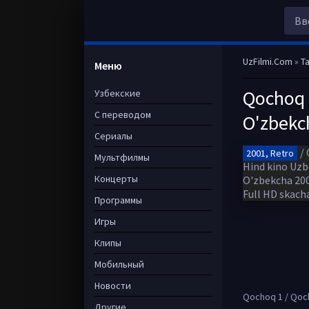
UzFilmi.Com
»
Ta
Меню
Qochoq 1
Узбекские
С переводом
O'zbekc
Сериалы
2001, Retro
Мультфилмы
Концерты
Программы
Игры
Клипы
Мобильный
Новости
Qochoq 1 / Qochq
Другие