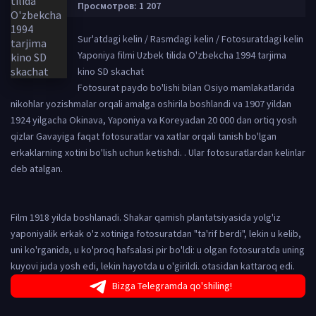
Просмотров: 1 207
Sur'atdagi kelin / Rasmdagi kelin / Fotosuratdagi kelin
Yaponiya filmi Uzbek tilida O'zbekcha 1994 tarjima
kino SD skachat
Fotosurat paydo bo'lishi bilan Osiyo mamlakatlarida
nikohlar yozishmalar orqali amalga oshirila boshlandi va 1907 yildan
1924 yilgacha Okinava, Yaponiya va Koreyadan 20 000 dan ortiq yosh
qizlar Gavayiga faqat fotosuratlar va xatlar orqali tanish bo'lgan
erkaklarning xotini bo'lish uchun ketishdi. . Ular fotosuratlardan kelinlar
deb atalgan.
Film 1918 yilda boshlanadi. Shakar qamish plantatsiyasida yolg'iz
yaponiyalik erkak o'z xotiniga fotosuratdan "ta'rif berdi", lekin u kelib,
uni ko'rganida, u ko'proq hafsalasi pir bo'ldi: u olgan fotosuratda uning
kuyovi juda yosh edi, lekin hayotda u o'girildi. otasidan kattaroq edi.
Bizga Telegramda qo'shiling!