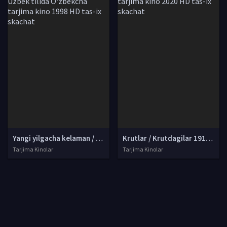
Yangi yilgacha kelaman / Yangi yilgacha uyda bo'laman Uzbek tilida O'zbekcha tarjima kino 1998 HD tas-ix skachat
Krutlar / Krutdagilar 1918 Uzbek tilida O'zbekcha tarjima kino 2020 HD tas-ix skachat
Tarjima Kinolar
Tarjima Kinolar