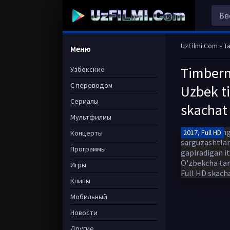
UzFilmi.Com
»
Ta
Меню
Timberni
Узбекские
С переводом
Uzbek ti
Сериалы
skachat
Мультфилмы
2017, Full HD
Концерты
Программы
Игры
Клипы
Мобильный
Новости
Другие