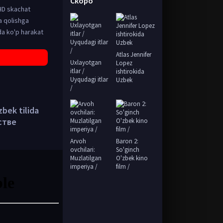
Скоро
 HD skachat
a qolishga
uda ko'p harakat
Atlas Jennifer
Uxlayotgan
Lopez
itlar /
ishtirokida
Uyqudagi itlar
Uzbek
/
bek tilida
стве
Arvoh
Baron 2:
ovchilari:
So'ginch
Muzlatilgan
O'zbek kino
imperiya /
film /