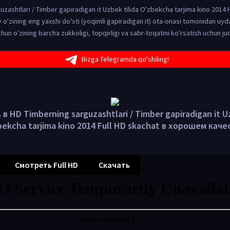
zashtlari / Timber gapiradigan it Uzbek tilida O'zbekcha tarjima kino 2014
 o'zining eng yaxshi do'sti (yoqimli gapiradigan it) ota-onasi tomonidan uyd
chun o'zining barcha zukkoligi, topqirligi va sabr-toqatini ko'rsatish uchun j
Bizga Telegramda qo'shiling!
в HD Timberning sarguzashtlari / Timber gapiradigan it Uz
bekcha tarjima kino 2014 Full HD skachat в хорошем каче
Смотреть Full HD
Скачать