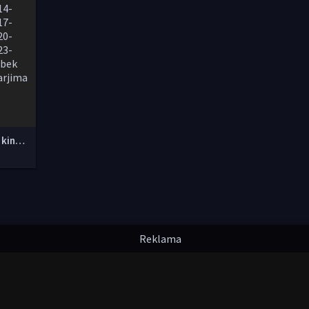
Yangi O'zbek kinolar 2010-2011-2012-2013-2014-2015-2016-2017-2018-2019-2020-2021-2022-2023-2024-2025 O'zbek tilida Uzbek tarjima Full HD