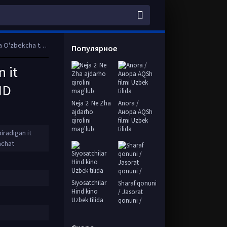
014 Full HD skachat
Популярное
 it
HD
Neja 2: Ne Zha
Anora /
ajdarho
Анора AQSh
qirolini
filmi Uzbek
mag'lub
tilida
iradigan it
achat
Siyosatchilar
Sharaf qonuni
Hind kino
/ Jasorat
Uzbek tilida
qonuni /