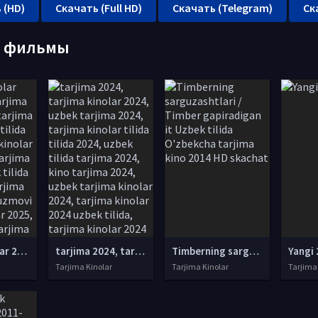
 (HD)
Скачать (Full HD)
Скачать (Telegram)
Ск
е фильмы
tarjima kinolar 2025, uzbek tarjima kinolar 2025, tarjima kinolar uzbek tilida 2025, tarjima kinolar o zbek 2025, tarjima kinolar o zbek tilida 2025, yangi tarjima kinolar 2025, uzmovi tarjima kinolar 2025, uzmovi com tarjima kinolar 2025, uzbekcha t
tarjima 2024, tarjima kinolar 2024, uzbek tarjima 2024, tarjima kinolar tilida tilida 2024, uzbek tilida tarjima 2024, kino tarjima 2024, uzbek tarjima kinolar 2024, tarjima kinolar 2024 uzbek tilida, tarjima kinolar 2024 o zbek, tarjima kinolar 2024
Timberning sarguzashtlari / Timber gapiradigan it Uzbek tilida O'zbekcha tarjima kino 2014 HD skachat
Yangi 
Tarjima Kinolar
Tarjima Kinolar
Tarjima