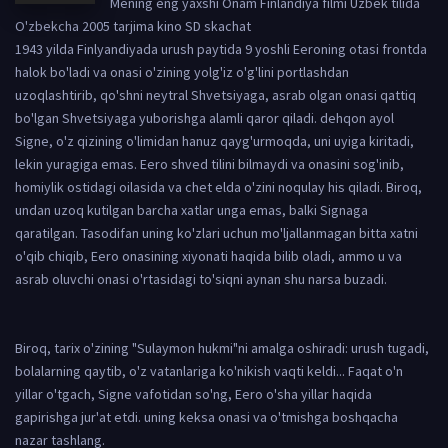
Mening eng yaxshi Onam Finlandiya filmi Uzbek tilida
O'zbekcha 2005 tarjima kino SD skachat
1943 yilda Finlyandiyada urush paytida 9 yoshli Eeroning otasi frontda
halok bo'ladi va onasi o'zining yolg'iz o'g'lini portlashdan
uzoqlashtirib, qo'shni neytral Shvetsiyaga, asrab olgan onasi qattiq
bo'lgan Shvetsiyaga yuborishga alamli qaror qiladi. dehqon ayol
Signe, o'z qizining o'limidan hanuz qayg'urmoqda, uni uyiga kiritadi,
lekin yuragiga emas. Eero shved tilini bilmaydi va onasini sog'inib,
homiylik ostidagi oilasida va chet elda o'zini noqulay his qiladi. Biroq,
undan uzoq kutilgan barcha xatlar unga emas, balki Signaga
qaratilgan. Tasodifan uning ko'zlari uchun mo'ljallanmagan bitta xatni
o'qib chiqib, Eero onasining xiyonati haqida bilib oladi, ammo u va
asrab oluvchi onasi o'rtasidagi to'siqni aynan shu narsa buzadi.
Biroq, tarix o'zining "Sulaymon hukmi"ni amalga oshiradi: urush tugadi,
bolalarning qaytib, o'z vatanlariga ko'nikish vaqti keldi... Faqat o'n
yillar o'tgach, Signe vafotidan so'ng, Eero o'sha yillar haqida
gapirishga jur'at etdi. uning keksa onasi va o'tmishga boshqacha
nazar tashlang.