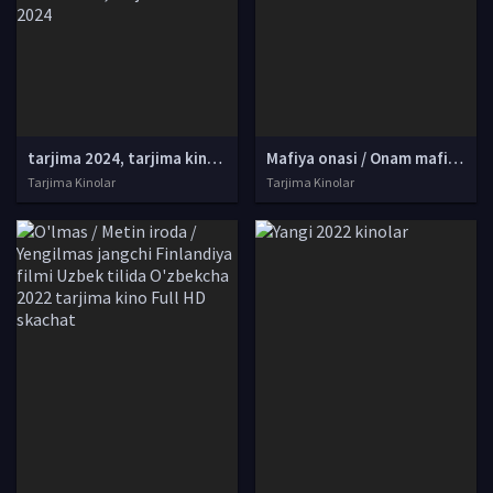
tarjima 2024, tarjima kinolar 2024, uzbek tarjima 2024, tarjima kinolar tilida tilida 2024, uzbek tilida tarjima 2024, kino tarjima 2024, uzbek tarjima kinolar 2024, tarjima kinolar 2024 uzbek tilida, tarjima kinolar 2024 o zbek, tarjima kinolar 2024
Mafiya onasi / Onam mafiya / Mafiya onam Uzbek tilida O'zbekcha 2022 tarjima kino Full HD skachat
Tarjima Kinolar
Tarjima Kinolar