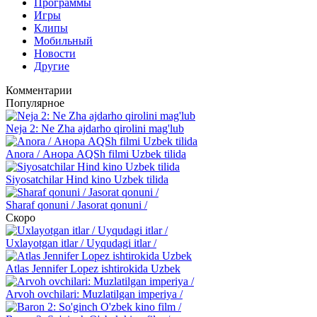
Программы
Игры
Клипы
Мобильный
Новости
Другие
Комментарии
Популярное
Neja 2: Ne Zha ajdarho qirolini mag'lub
Anora / Анора AQSh filmi Uzbek tilida
Siyosatchilar Hind kino Uzbek tilida
Sharaf qonuni / Jasorat qonuni /
Скоро
Uxlayotgan itlar / Uyqudagi itlar /
Atlas Jennifer Lopez ishtirokida Uzbek
Arvoh ovchilari: Muzlatilgan imperiya /