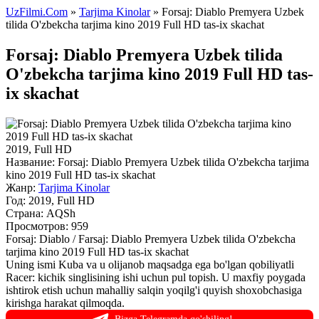
UzFilmi.Com
»
Tarjima Kinolar
» Forsaj: Diablo Premyera Uzbek
tilida O'zbekcha tarjima kino 2019 Full HD tas-ix skachat
Forsaj: Diablo Premyera Uzbek tilida
O'zbekcha tarjima kino 2019 Full HD tas-
ix skachat
2019, Full HD
Название:
Forsaj: Diablo Premyera Uzbek tilida O'zbekcha tarjima
kino 2019 Full HD tas-ix skachat
Жанр:
Tarjima Kinolar
Год:
2019, Full HD
Страна:
AQSh
Просмотров: 959
Forsaj: Diablo / Farsaj: Diablo Premyera Uzbek tilida O'zbekcha
tarjima kino 2019 Full HD tas-ix skachat
Uning ismi Kuba va u olijanob maqsadga ega bo'lgan qobiliyatli
Racer: kichik singlisining ishi uchun pul topish. U maxfiy poygada
ishtirok etish uchun mahalliy salqin yoqilg'i quyish shoxobchasiga
kirishga harakat qilmoqda.