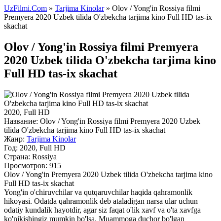
UzFilmi.Com
»
Tarjima Kinolar
» Olov / Yong'in Rossiya filmi
Premyera 2020 Uzbek tilida O'zbekcha tarjima kino Full HD tas-ix
skachat
Olov / Yong'in Rossiya filmi Premyera
2020 Uzbek tilida O'zbekcha tarjima kino
Full HD tas-ix skachat
2020, Full HD
Название:
Olov / Yong'in Rossiya filmi Premyera 2020 Uzbek
tilida O'zbekcha tarjima kino Full HD tas-ix skachat
Жанр:
Tarjima Kinolar
Год:
2020, Full HD
Страна:
Rossiya
Просмотров: 915
Olov / Yong'in Premyera 2020 Uzbek tilida O'zbekcha tarjima kino
Full HD tas-ix skachat
Yong'in o'chiruvchilar va qutqaruvchilar haqida qahramonlik
hikoyasi. Odatda qahramonlik deb ataladigan narsa ular uchun
odatiy kundalik hayotdir, agar siz faqat o'lik xavf va o'ta xavfga
ko'nikishingiz mumkin bo'lsa. Muammoga duchor bo'lgan