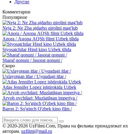
Другие
Комментарии
Популярное
Neja 2: Ne Zha ajdarho qirolini mag'lub
Anora / Анора AQSh filmi Uzbek tilida
Siyosatchilar Hind kino Uzbek tilida
Sharaf qonuni / Jasorat qonuni /
Скоро
Uxlayotgan itlar / Uyqudagi itlar /
Atlas Jennifer Lopez ishtirokida Uzbek
Arvoh ovchilari: Muzlatilgan imperiya /
Baron 2: So'ginch O'zbek kino film /
© 2020-2026 UzFilmi.Com, Права на фильмы принадлежат их
авторам.
uzfilmi@mail.ru