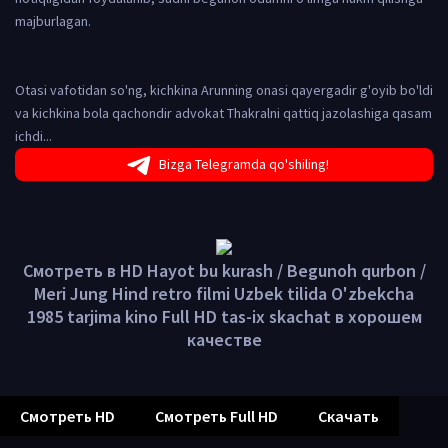
majburlagan.
Otasi vafotidan so'ng, kichkina Arunning onasi qayergadir g'oyib bo'ldi
va kichkina bola qachondir advokat Thakralni qattiq jazolashiga qasam
ichdi...
Bizga Telegramda qo'shiling!
Смотреть в HD Hayot bu kurash / Begunoh qurbon /
Meri Jung Hind retro filmi Uzbek tilida O'zbekcha
1985 tarjima kino Full HD tas-ix skachat в хорошем
качестве
Смотреть HD
Смотреть Full HD
Скачать