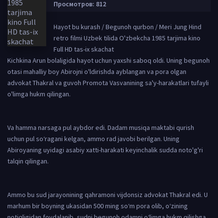
Просмотров: 812
Hayot bu kurash / Begunoh qurbon / Meri Jung Hind
retro filmi Uzbek tilida O'zbekcha 1985 tarjima kino
Full HD tas-ix skachat
Kichkina Arun bolaligida hayot uchun yaxshi saboq oldi. Uning begunoh
otasi mahalliy boy Abirojni o'ldirishda ayblangan va pora olgan
advokat Thakral va guvoh Promota Vasvanining sa'y-harakatlari tufayli
o'limga hukm qilingan.
Va hamma narsaga pul aybdor edi. Dadam musiqa maktabi qurish
uchun pul so‘ragani kelgan, ammo rad javobi berilgan. Uning
Abiroyaning uyidagi asabiy xatti-harakati keyinchalik sudda noto'g'ri
talqin qilingan.
Ammo bu sud jarayonining qahramoni vijdonsiz advokat Thakral edi. U
marhum bir boyning ukasidan 500 ming so‘m pora olib, o‘zining
notiqligidan foydalanib, sudni begunoh odamni o‘limga hukm qilishga