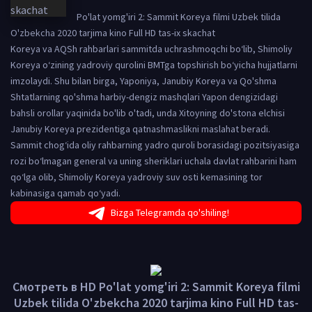
Po'lat yomg'iri 2: Sammit Koreya filmi Uzbek tilida
O'zbekcha 2020 tarjima kino Full HD tas-ix skachat
Koreya va AQSh rahbarlari sammitda uchrashmoqchi boʻlib, Shimoliy
Koreya oʻzining yadroviy qurolini BMTga topshirish boʻyicha hujjatlarni
imzolaydi. Shu bilan birga, Yaponiya, Janubiy Koreya va Qo'shma
Shtatlarning qo'shma harbiy-dengiz mashqlari Yapon dengizidagi
bahsli orollar yaqinida bo'lib o'tadi, unda Xitoyning do'stona elchisi
Janubiy Koreya prezidentiga qatnashmaslikni maslahat beradi.
Sammit chog‘ida oliy rahbarning yadro quroli borasidagi pozitsiyasiga
rozi bo‘lmagan general va uning sheriklari uchala davlat rahbarini ham
qo‘lga olib, Shimoliy Koreya yadroviy suv osti kemasining tor
kabinasiga qamab qo‘yadi.
Bizga Telegramda qo'shiling!
Смотреть в HD Po'lat yomg'iri 2: Sammit Koreya filmi
Uzbek tilida O'zbekcha 2020 tarjima kino Full HD tas-