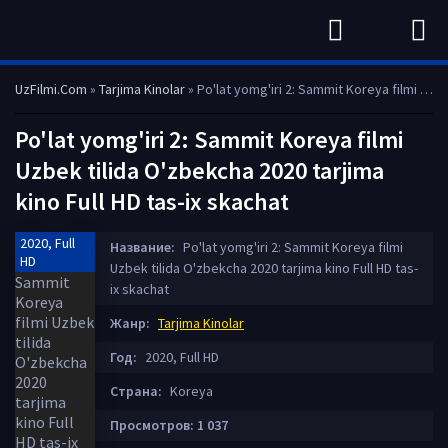
UzFilmi.Com
»
Tarjima Kinolar
» Po'lat yomg'iri 2: Sammit Koreya filmi Uzbek tilida O'zbekcha 2020 tarjima kino Full HD tas-ix skachat
Po'lat yomg'iri 2: Sammit Koreya filmi
Uzbek tilida O'zbekcha 2020 tarjima
kino Full HD tas-ix skachat
2020, Full
Название:
Po'lat yomg'iri 2: Sammit Koreya filmi
HD
Uzbek tilida O'zbekcha 2020 tarjima kino Full HD tas-
ix skachat
Жанр:
Tarjima Kinolar
Год:
2020, Full HD
Страна:
Koreya
Просмотров: 1 037