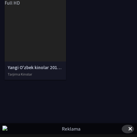
Yangi O'zbek kinolar 2010-2011-2012-2013-2014-2015-2016-2017-2018-2019-2020-2021-2022-2023-2024-2025 O'zbek tilida Uzbek tarjima Full HD
Tarjima Kinolar
✕