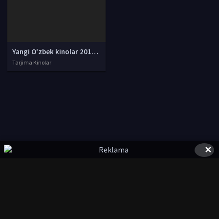
Yangi O'zbek kinolar 2010-2011-2012-2013-2014-2015-2016-2017-2018-2019-2020-2021-2022-2023-2024-2025 O'zbek tilida Uzbek tarjima Full HD
Tarjima Kinolar
✕
© 2020-2026 UzFilmi.Com, Права на фильмы принадлежат их
авторам.
uzfilmi@mail.ru