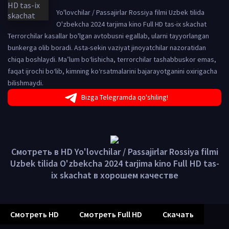
Yo'lovchilar / Passajirlar Rossiya filmi Uzbek tilida
O'zbekcha 2024 tarjima kino Full HD tas-ix skachat
Terrorchilar kasallar bo'lgan avtobusni egallab, ularni tayyorlangan
bunkerga olib boradi. Asta-sekin vaziyat jinoyatchilar nazoratidan
chiqa boshlaydi. Ma’lum bo‘lishicha, terrorchilar tashabbuskor emas,
faqat ijrochi bo‘lib, kimning ko‘rsatmalarini bajarayotganini oxirigacha
bilishmaydi.
Bizga Telegramda qo'shiling!
Смотреть в HD Yo'lovchilar / Passajirlar Rossiya filmi
Uzbek tilida O'zbekcha 2024 tarjima kino Full HD tas-
ix skachat в хорошем качестве
Смотреть HD
Смотреть Full HD
Скачать