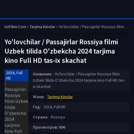
UzFilmi.Com
»
Tarjima Kinolar
» Yo'lovchilar / Passajirlar Rossiya filmi Uzbek tilida O'zbekcha 2024 tarjima kino Full HD tas-ix skachat
Yo'lovchilar / Passajirlar Rossiya filmi
Uzbek tilida O'zbekcha 2024 tarjima
kino Full HD tas-ix skachat
2024, Full
Название:
Yo'lovchilar / Passajirlar Rossiya filmi
HD
Uzbek tilida O'zbekcha 2024 tarjima kino Full HD tas-
ix skachat
Жанр:
Tarjima Kinolar
Год:
2024, Full HD
Страна:
Rossiya
Просмотров: 696