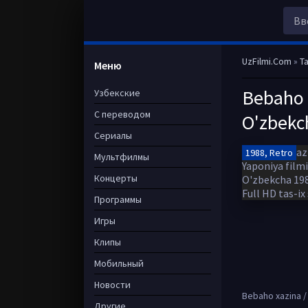
UzFilmi.Com
»
Ta
Меню
Bebaho x
Узбекские
С переводом
O'zbekch
Сериалы
1988, Retro
Мультфилмы
Концерты
Программы
Игры
Клипы
Мобильный
Новости
Bebaho xazina / 
Другие