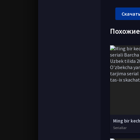
Скачать
Похожи
Seriallar