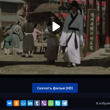
Скачать фильм (HD)
В избра