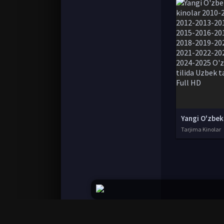
Tarjima Kinolar