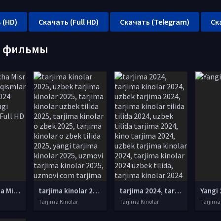
 (HD)
Скачать (Full HD)
Скачать (Telegram)
Ск
е фильмы
Ming bir kecha Misr seriali Barcha qismlar Uzbek tilida 2024 O'zbekcha yangi tarjima serial Full HD tas-ix skachat
tarjima kinolar 2025, uzbek tarjima kinolar 2025, tarjima kinolar uzbek tilida 2025, tarjima kinolar o zbek 2025, tarjima kinolar o zbek tilida 2025, yangi tarjima kinolar 2025, uzmovi tarjima kinolar 2025, uzmovi com tarjima kinolar 2025, uzbekcha t
tarjima 2024, tarjima kinolar 2024, uzbek tarjima 2024, tarjima kinolar tilida tilida 2024, uzbek tilida tarjima 2024, kino tarjima 2024, uzbek tarjima kinolar 2024, tarjima kinolar 2024 uzbek tilida, tarjima kinolar 2024 o zbek, tarjima kinolar 2024
Yangi 
Tarjima Kinolar
Tarjima Kinolar
Tarjima