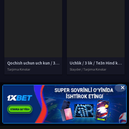
Qochish uchun uch kun / 3 kun ichida qochuvda / Keyingi Uch Kun Uzbek tilida O'zbekcha tarjima kino 2010 HD tas-ix skachat
Uchlik / 3 lik / Te3n Hind kino Premyera Uzbek tilida O'zbekcha tarjima kino 2016 Full HD tas-ix skachat
Tarjima Kinolar
Slayder / Tarjima Kinolar
✕