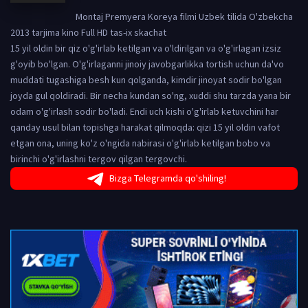
Montaj Premyera Koreya filmi Uzbek tilida O'zbekcha
2013 tarjima kino Full HD tas-ix skachat
15 yil oldin bir qiz o'g'irlab ketilgan va o'ldirilgan va o'g'irlagan izsiz
g'oyib bo'lgan. O'g'irlaganni jinoiy javobgarlikka tortish uchun da'vo
muddati tugashiga besh kun qolganda, kimdir jinoyat sodir bo'lgan
joyda gul qoldiradi. Bir necha kundan so'ng, xuddi shu tarzda yana bir
odam o'g'irlash sodir bo'ladi. Endi uch kishi o'g'irlab ketuvchini har
qanday usul bilan topishga harakat qilmoqda: qizi 15 yil oldin vafot
etgan ona, uning ko'z o'ngida nabirasi o'g'irlab ketilgan bobo va
birinchi o'g'irlashni tergov qilgan tergovchi.
Bizga Telegramda qo'shiling!