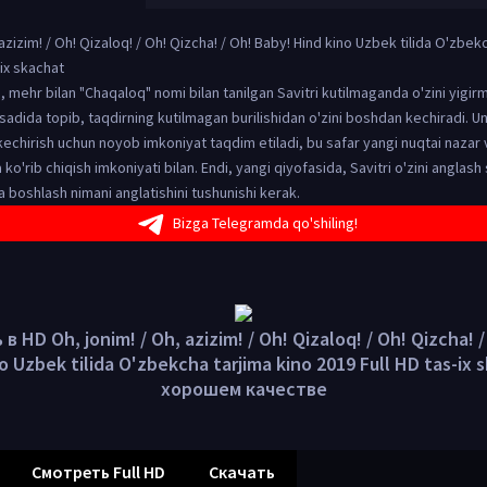
 azizim! / Oh! Qizaloq! / Oh! Qizcha! / Oh! Baby! Hind kino Uzbek tilida O'zbek
-ix skachat
 mehr bilan "Chaqaloq" nomi bilan tanilgan Savitri kutilmaganda o'zini yigir
sadida topib, taqdirning kutilmagan burilishidan o'zini boshdan kechiradi. U
echirish uchun noyob imkoniyat taqdim etiladi, bu safar yangi nuqtai nazar 
 ko'rib chiqish imkoniyati bilan. Endi, yangi qiyofasida, Savitri o'zini anglash
a boshlash nimani anglatishini tushunishi kerak.
Bizga Telegramda qo'shiling!
 HD Oh, jonim! / Oh, azizim! / Oh! Qizaloq! / Oh! Qizcha! 
o Uzbek tilida O'zbekcha tarjima kino 2019 Full HD tas-ix 
хорошем качестве
Смотреть Full HD
Скачать