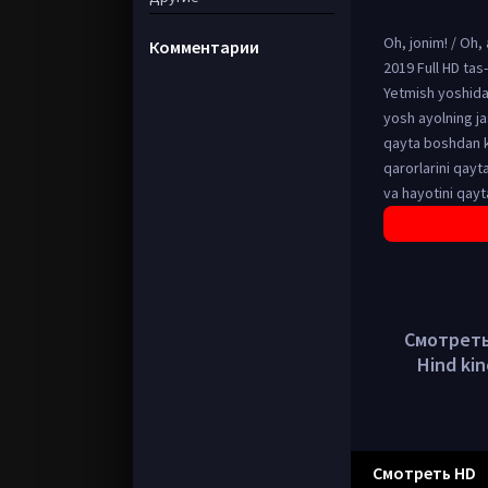
Oh, jonim! / Oh,
Комментарии
2019 Full HD tas
Yetmish yoshida,
yosh ayolning ja
qayta boshdan k
qarorlarini qayta
va hayotini qayt
Смотреть в
Hind kin
Смотреть HD