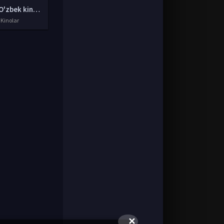
Yangi O'zbek kinolar 2010-2011-2012-2013-2014-2015-2016-2017-2018-2019-2020-2021-2022-2023-2024-2025 O'zbek tilida Uzbek tarjima Full HD
 Kinolar
✕