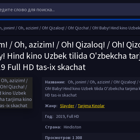
jonim! / Oh, azizim! / Oh! Qizaloq! / Oh! Qizcha! / Oh! Baby! Hind kino Uzbek tilida O'zbekcha tarjima kino 2019 F
m! / Oh, azizim! / Oh! Qizaloq! / Oh! Qiz
! Hind kino Uzbek tilida O'zbekcha ta
9 Full HD tas-ix skachat
Название:
Oh, jonim! / Oh, azizim! / Oh! Qizaloq! /
Oh! Baby! Hind kino Uzbek tilida O'zbekcha tarjima k
HD tas-ix skachat
Жанр:
Slayder
/
Tarjima Kinolar
Год:
2019, Full HD
Страна:
Hindiston
Просмотров: 1 308