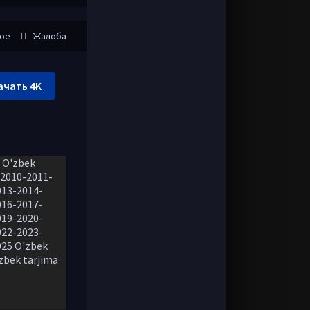
ное
Жалоба
ачать 4K