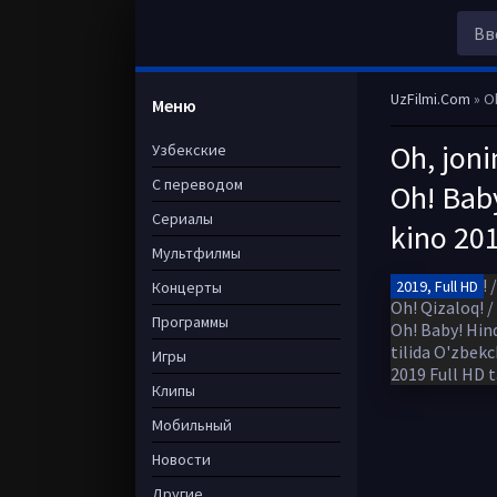
UzFilmi.Com
» Oh, 
Меню
Oh, joni
Узбекские
С переводом
Oh! Baby
Сериалы
kino 201
Мультфилмы
2019, Full HD
Концерты
Программы
Игры
Клипы
Мобильный
Новости
Другие