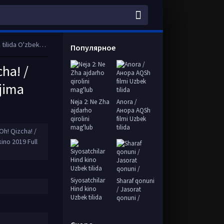
ull HD tas-ix skachat
Популярное
cha! /
rjima
Neja 2: Ne Zha
Anora /
ajdarho
Анора AQSh
qirolini
filmi Uzbek
mag'lub
tilida
 Oh! Qizcha! /
ino 2019 Full
Siyosatchilar
Sharaf qonuni
Hind kino
/ Jasorat
Uzbek tilida
qonuni /