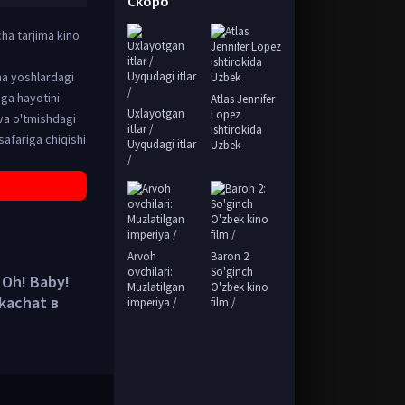
Скоро
cha tarjima kino
ma yoshlardagi
nga hayotini
Atlas Jennifer
Uxlayotgan
Lopez
va o'tmishdagi
itlar /
ishtirokida
 safariga chiqishi
Uyqudagi itlar
Uzbek
/
Arvoh
Baron 2:
ovchilari:
So'ginch
/ Oh! Baby!
Muzlatilgan
O'zbek kino
skachat в
imperiya /
film /