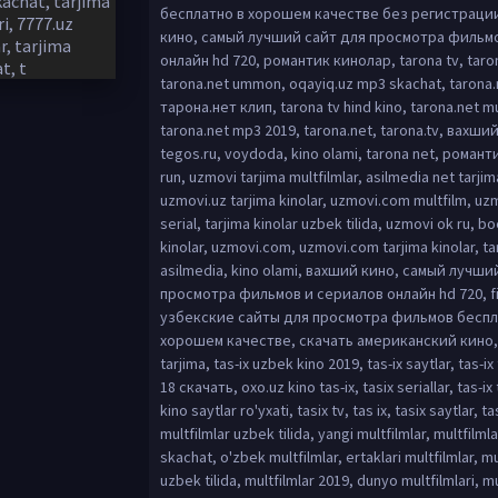
бесплатно в хорошем качестве без регистраци
кино, самый лучший сайт для просмотра фильм
онлайн hd 720, романтик кинолар, tarona tv, taron
tarona.net ummon, oqayiq.uz mp3 skachat, tarona.n
тарона.нет клип, tarona tv hind kino, tarona.net mu
tarona.net mp3 2019, tarona.net, tarona.tv, вахши
tegos.ru, voydoda, kino olami, tarona net, роман
run, uzmovi tarjima multfilmlar, asilmedia net tarjim
uzmovi.uz tarjima kinolar, uzmovi.com multfilm, u
serial, tarjima kinolar uzbek tilida, uzmovi ok ru, bo
kinolar, uzmovi.com, uzmovi.com tarjima kinolar, tar
asilmedia, kino olami, вахший кино, самый лучши
просмотра фильмов и сериалов онлайн hd 720, fi
узбекские сайты для просмотра фильмов беспл
хорошем качестве, скачать американский кино, t
tarjima, tas-ix uzbek kino 2019, tas-ix saytlar, tas-ix 
18 скачать, oxo.uz kino tas-ix, tasix seriallar, tas-ix 
kino saytlar ro'yxati, tasix tv, tas ix, tasix saytlar, t
multfilmlar uzbek tilida, yangi multfilmlar, multfilmla
skachat, o'zbek multfilmlar, ertaklari multfilmlar, mu
uzbek tilida, multfilmlar 2019, dunyo multfilmlari, mu