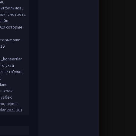
ar,
льтфильмов,
зок, смотреть
лайн
020 которые
оторые уже
019
,,konsertlar
 ro'yxati
tlar ro'yxati
0
 kino
ar uzbek
о узбек
no,tarjima
olar 2021 201