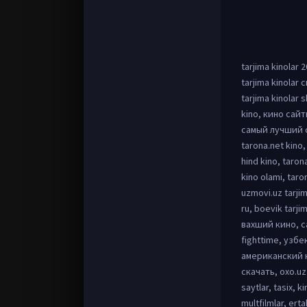
tarjima kinolar 
tarjima kinolar с
tarjima kinolar s
kino, кино сай
самый лучший с
tarona.net kino
hind kino, taron
kino olami, taro
uzmovi.uz tarjim
ru, boevik tarji
вахший кино, с
fighttime, узб
американский кин
скачать, oxo.uz ki
saytlar, tasix, k
multfilmlar, erta