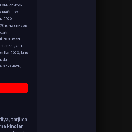
 семьи список
онлайн, ob
ы 2020
20 года список
xati
ti 2020 mart,
tlar ro'yxati
ertlar 2020, kino
ilida
020 скачать,
iya, tarjima
ima kinolar