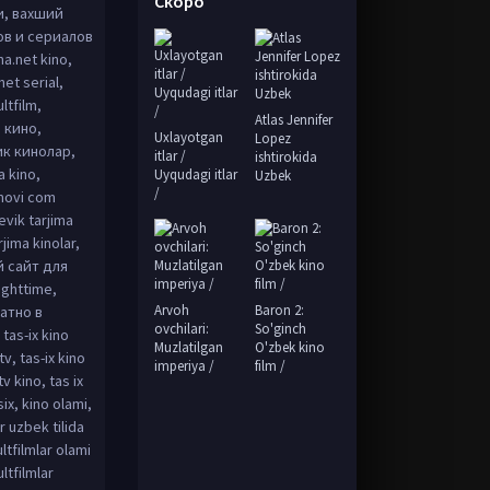
Скоро
и, вахший
ов и сериалов
a.net kino,
et serial,
ltfilm,
Atlas Jennifer
й кино,
Uxlayotgan
Lopez
тик кинолар,
itlar /
ishtirokida
a kino,
Uyqudagi itlar
Uzbek
/
zmovi com
evik tarjima
jima kinolar,
й сайт для
ghttime,
Arvoh
Baron 2:
атно в
ovchilari:
So'ginch
as-ix kino
Muzlatilgan
O'zbek kino
tv, tas-ix kino
imperiya /
film /
tv kino, tas ix
asix, kino olami,
r uzbek tilida
ltfilmlar olami
ltfilmlar