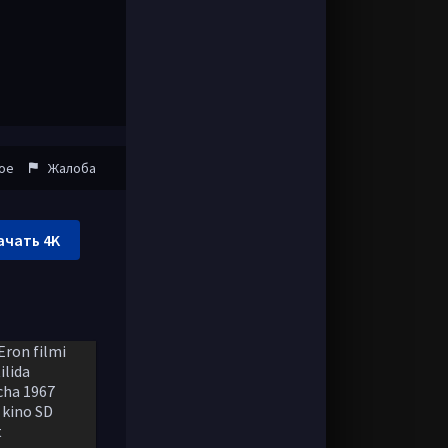
ое
Жалоба
ачать 4K