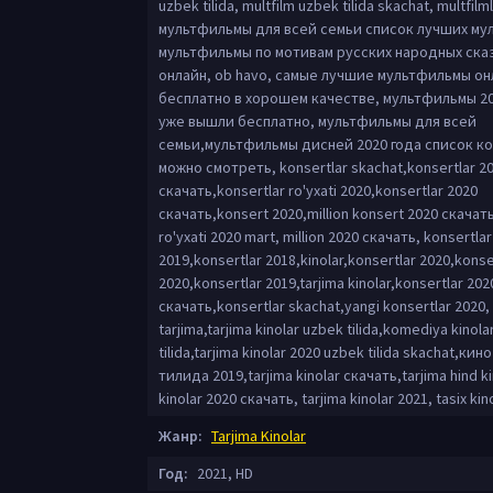
uzbek tilida, multfilm uzbek tilida skachat, multfilml
мультфильмы для всей семьи список лучших му
мультфильмы по мотивам русских народных ска
онлайн, ob havo, самые лучшие мультфильмы он
бесплатно в хорошем качестве, мультфильмы 2
уже вышли бесплатно, мультфильмы для всей
семьи,мультфильмы дисней 2020 года список к
можно смотреть, konsertlar skachat,konsertlar 2
скачать,konsertlar ro'yxati 2020,konsertlar 2020
скачать,konsert 2020,million konsert 2020 скачать
ro'yxati 2020 mart, million 2020 скачать, konsertlar
2019,konsertlar 2018,kinolar,konsertlar 2020,konser
2020,konsertlar 2019,tarjima kinolar,konsertlar 202
скачать,konsertlar skachat,yangi konsertlar 2020,
tarjima,tarjima kinolar uzbek tilida,komediya kinol
tilida,tarjima kinolar 2020 uzbek tilida skachat,кин
тилида 2019,tarjima kinolar скачать,tarjima hind ki
kinolar 2020 скачать, tarjima kinolar 2021, tasix kin
Жанр:
Tarjima Kinolar
Год:
2021, HD