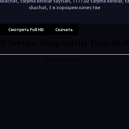
skachat, tarjima kinolar saytlari, 7777.uz tarjima kinolar, t
skachat, t в хорошем качестве
Смотреть Full HD
Скачать