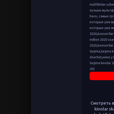
multfilmlar uzb
лучших мультф
havo, самые л
которые уже в
которые уже мож
2020,konsertlar
million 2020 ска
2020,konsertlar 
tarjima,tarjima 
skachat,кино уз
tarjima kinolar 2
201
Смотреть в 
kinolar sk