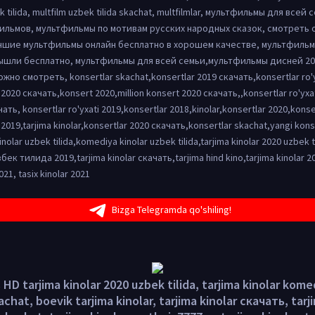
ek tilida, multfilm uzbek tilida skachat, multfilmlar, мультфильмы для всей
ильмов, мультфильмы по мотивам русских народных сказок, смотреть 
учшие мультфильмы онлайн бесплатно в хорошем качестве, мультфильм
ышли бесплатно, мультфильмы для всей семьи,мультфильмы дисней 20
но смотреть, konsertlar skachat,konsertlar 2019 скачать,konsertlar ro'y
 2020 скачать,konsert 2020,million konsert 2020 скачать,,konsertlar ro'yxa
чать, konsertlar ro'yxati 2019,konsertlar 2018,kinolar,konsertlar 2020,konser
2019,tarjima kinolar,konsertlar 2020 скачать,konsertlar skachat,yangi kons
kinolar uzbek tilida,komediya kinolar uzbek tilida,tarjima kinolar 2020 uzbek t
бек тилида 2019,tarjima kinolar скачать,tarjima hind kino,tarjima kinolar 2
021, tasix kinolar 2021
Bizga Telegramda qo'shiling!
HD tarjima kinolar 2020 uzbek tilida, tarjima kinolar komed
achat, boevik tarjima kinolar, tarjima kinolar скачать, tarj