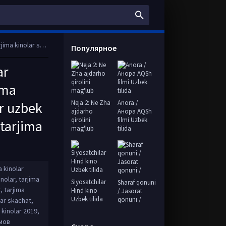
 tarjima kinolar, tarjima kinolar skachat, t
Популярное
ar
ima
Neja 2: Ne Zha
Anora /
ar uzbek
ajdarho
Анора AQSh
qirolini
filmi Uzbek
 tarjima
mag'lub
tilida
a kinolar
nolar, tarjima
Siyosatchilar
Sharaf qonuni
, tarjima
Hind kino
/ Jasorat
Uzbek tilida
qonuni /
lar skachat,
 kinolar 2019,
ьмов