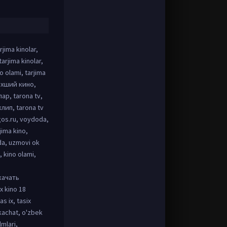
rjima kinolar,
tarjima kinolar,
no olami, tarjima
ахший кино,
р, tarona tv,
клип, tarona tv
egos.ru, voydoda,
jima kino,
ida, uzmovi ok
, kino olami,
качать
x kino 18
as ix, tasix
 skachat, o'zbek
lmlari,