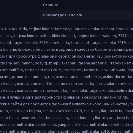
Страна:
Просмотров: 182 226
2020 uzbek tilida, tarjima kinolar komediya, tarjima kinolar skachat, boevik ta
качать, tarjima kinolar uzbek tilida skachat, tarjima kinolar saytlari, 7777.uz 
kachat, tarjima kinolar 2019 uzbek tilida, tarona.net, tarjima kinolar 2019, ki
ты онлайн, фильмов бесплатно в хорошем качестве без регистрации, в
айт для просмотра фильмов и сериалов онлайн hd 720, романтик кинола
, tarona.net ummon, oqayiq.uz mp3 skachat, tarona.net serial, тарона.нет 
a.net multfilm, tarona.net mp3 2019, tarona.net, tarona.tv, вахший кино, t
na net, романтик кинолар, run, uzmovi tarjima multfilmlar, asilmedia net tar
a kinolar, uzmovi.com multfilm, uzmovi com serial, tarjima kinolar uzbek til
ma kinolar, uzmovi.com, uzmovi.com tarjima kinolar, tarjima kinolar, asilmedia
амый лучший сайт для просмотра фильмов и сериалов онлайн hd 720,
екские сайты для просмотра фильмов бесплатно в хорошем качестве, с
о, tas-ix kino tarjima, tas-ix uzbek kino 2019, tas-ix saytlar, tas-ix tv, tas-i
no tas-ix, tasix seriallar, tas-ix tv kino, tas ix kino saytlar ro'yxati, tasix tv, t
ino olami, multfilmlar uzbek tilida, yangi multfilmlar, multfilmlar uzbek tilida
klari multfilmlar, multfilmlar olami uzbek tilida, multfilmlar 2019, dunyo multfi