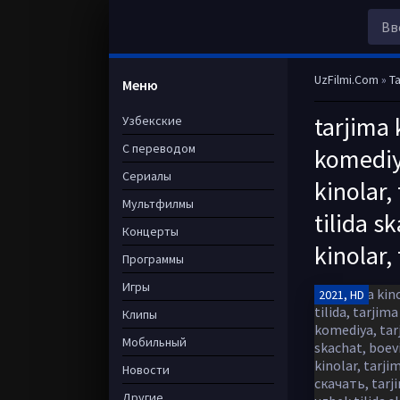
UzFilmi.Com
»
Ta
Меню
tarjima 
Узбекские
С переводом
komediya
Сериалы
kinolar,
Мультфилмы
tilida s
Концерты
kinolar,
Программы
Игры
2021, HD
Клипы
Мобильный
Новости
Другие