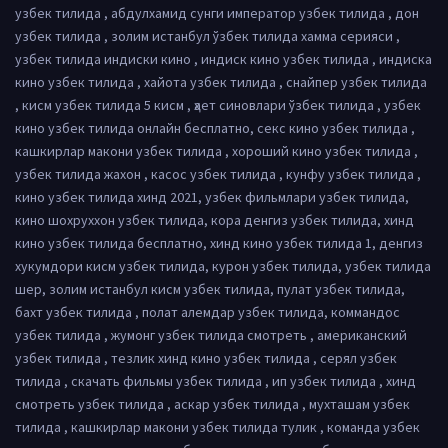
узбек тилида , абдулхамид сунги император узбек тилида , дон
узбек тилида , золим истанбул ўзбек тилида хамма серияси ,
узбек тилида индиски кино , индиск кино узбек тилида , индиска
кино узбек тилида , хайота узбек тилида , снайпер узбек тилида
, кисм узбек тилида 5 кисм , ҳает синовлари ўзбек тилида , узбек
кино узбек тилида онлайн бесплатно, секс кино узбек тилида ,
кашкирлар макони узбек тилида , хороший кино узбек тилида ,
узбек тилида жахон , касос узбек тилида , кунфу узбек тилида ,
кино узбек тилида хинд 2021, узбек фильмлари узбек тилида,
кино шохруххон узбек тилида, кора денгиз узбек тилида, хинд
кино узбек тилида бесплатно, хинд кино узбек тилида 1, денгиз
хукумдори кисм узбек тилида, курон узбек тилида, узбек тилида
шер, золим истанбул кисм узбек тилида, пулат узбек тилида,
бахт узбек тилида , полат алемдар узбек тилида, коммандос
узбек тилида , жумонг узбек тилида смотреть , американский
узбек тилида , тезлик хинд кино узбек тилида , серял узбек
тилида , скачать фильмы узбек тилида , ип узбек тилида , хинд
смотреть узбек тилида , аскар узбек тилида , мухташам узбек
тилида , кашкирлар макони узбек тилида тулик , команда узбек