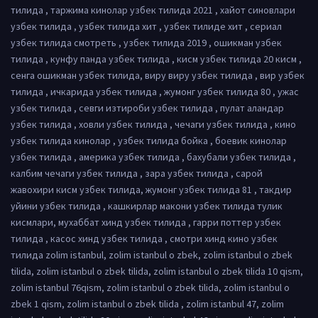
тилида , таржима кинолар узбек тилида 2021 , хайот синовлари
узбек тилида , узбек тилида хит , узбек тилиде хит , сериал
узбек тилида смотреть , узбек тилида 2019 , ошикман узбек
тилида , кунфу панда узбек тилида , кисм узбек тилида 20 кисм ,
сенга ошикман узбек тилида, виру виру узбек тилида , вир узбек
тилида , ичкарида узбек тилида , жумонг узбек тилида 80 , ужас
узбек тилида , севги изтироби узбек тилида , пулат аландар
узбек тилида , ховли узбек тилида , чечаги узбек тилида , кино
узбек тилида кинолар , узбек тилида бойка , боевик кинолар
узбек тилида , америка узбек тилида , бахубали узбек тилида ,
калбим чечаги узбек тилида , зара узбек тилида , сарой
жавохири кисм узбек тилида, жумонг узбек тилида 81 , такдир
уйини узбек тилида , кашкирлар макони узбек тилида тулик
кисмлари, мухаббат хинд узбек тилида , гарри поттер узбек
тилида , касос хинд узбек тилида , смотри хинд кино узбек
тилида zolim istanbul, zolim istanbul o zbek, zolim istanbul o zbek
tilida, zolim istanbul o zbek tilida, zolim istanbul o zbek tilida 10 qism,
zolim istanbul 76qism, zolim istanbul o zbek tilida, zolim istanbul o
zbek 1 qism, zolim istanbul o zbek tilida , zolim istanbul 47, zolim