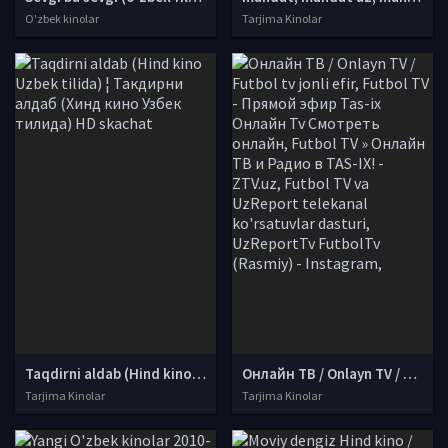
O'zbek kinolar
Tarjima Kinolar
Taqdirni aldab (Hind kino Uzbek tilida) ¦ Такдирни алдаб (Хинд кино Узбек тилида) HD skachat
Онлайн ТВ / Onlayn TV / Futbol tv jonli efir, Futbol TV - Прямой эфир Tas-ix Онлайн Tv Смотреть онлайн, Futbol TV » Онлайн ТВ и Радио в TAS-IX! - ZTV.uz, Futbol TV va UzReport telekanal ko'rsatuvlar dasturi, UzReportTv FutbolTv (Rasmiy) - Instagram,
Tarjima Kinolar
Tarjima Kinolar