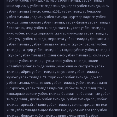
мерлин узбек тилида, куртлар узбек тилида, узбек тилида
кинолар 2021, узбек тилида хакида, корея узбек тилида, кисм
узбек тилида 3 кисм, сеекси2021 узбек тилида , бекарор
узбек тилида , вадиси узбек тилида , куртлар вадиси узбек
тилида, хинд сериал узбек тилида, узбек фильм узбек тилида
бесплатно, хинд узбек тилида скачать , хает узбек тилида ,
кино узбек тилида хорижий , жангари кинолар узбек тилида ,
ойла учун узбек тилида , киролича узбек тилида , фантастика
узбек тилида , узбек тилида янгилари , жумонг сериал узбек
тилида , такдир узбек тилида 1 , такдир уйини узбек тилида 1
, жумонг узбек тилида 1 , хинд кино узбек тилида 2 , оила учун
сериал узбек тилида , турки кино узбек тилида , золим
истанбул ўзбек тилида хамма , кино онлайн смотреть узбек
тилида , айрис узбек тилида , юнус эмре узбек тилида ,
жумонг узбек тилида 79 , турк кино узбек тилида , доктор
узбек тилида, хинд тезлик узбек тилида, узбек тилида хинд
шохруххон, узбек тилида индиски, узбек тилида хинд 2021 ,
кашкирлар макони узбек тилида бесплатно, бесплатные узбек
тилида хинд , дукман узбек тилида , узбек тилида hd , узбек
тилида тарихий , 4 кино узбек тилида , секисларидан янгиси
2020 узбек тилида видео бесплатно , сунги император узбек
тилида , форсаж узбек тилида кино , хинд кино 3 узбек