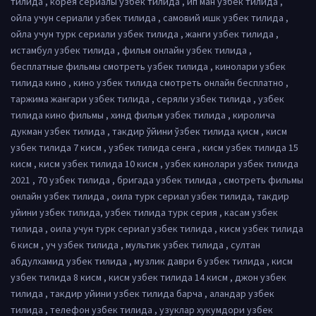
тилида , корея сериалы узбек тилида , ип ман узбек тилида ,
ойла учун сериали узбек тилида , самовий ишк узбек тилида ,
ойла учун турк сериали узбек тилида , жанги узбек тилида ,
истамбул узбек тилида , фильм онлайн узбек тилида ,
бесплатные фильмы смотреть узбек тилида , кинолари узбек
тилида кино , кино узбек тилида смотреть онлайн бесплатно ,
таржима жангари узбек тилида , серяли узбек тилида , узбек
тилида кино фильмы , хинд фильм узбек тилида , киролича
дукман узбек тилида , такдир ўйини ўзбек тилида қисм , кисм
узбек тилида 7 кисм , узбек тилида сенга , кисм узбек тилида 15
кисм , кисм узбек тилида 10 кисм , узбек кинолари узбек тилида
2021 , 70 узбек тилида , бригада узбек тилида , смотреть фильмы
онлайн узбек тилида , оила турк сериал узбек тилида, такдир
уйини узбек тилида, узбек тилида турк серия , касам узбек
тилида , оила учун турк сериал узбек тилида , кисм узбек тилида
6 кисм , уч узбек тилида , мультик узбек тилида , султан
абдулхамид узбек тилида , музлик даври 6 узбек тилида , кисм
узбек тилида 8 кисм , кисм узбек тилида 14 кисм , джон узбек
тилида , такдир уйини узбек тилида барча , аландар узбек
тилида , телефон узбек тилида , узуклар хукумдори узбек