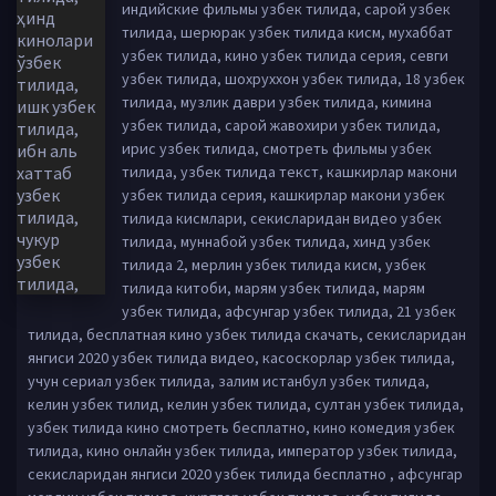
индийские фильмы узбек тилида, сарой узбек
тилида, шерюрак узбек тилида кисм, мухаббат
узбек тилида, кино узбек тилида серия, севги
узбек тилида, шохруххон узбек тилида, 18 узбек
тилида, музлик даври узбек тилида, кимина
узбек тилида, сарой жавохири узбек тилида,
ирис узбек тилида, смотреть фильмы узбек
тилида, узбек тилида текст, кашкирлар макони
узбек тилида серия, кашкирлар макони узбек
тилида кисмлари, секисларидан видео узбек
тилида, муннабой узбек тилида, хинд узбек
тилида 2, мерлин узбек тилида кисм, узбек
тилида китоби, марям узбек тилида, марям
узбек тилида, афсунгар узбек тилида, 21 узбек
тилида, бесплатная кино узбек тилида скачать, секисларидан
янгиси 2020 узбек тилида видео, касоскорлар узбек тилида,
учун сериал узбек тилида, залим истанбул узбек тилида,
келин узбек тилид, келин узбек тилида, султан узбек тилида,
узбек тилида кино смотреть бесплатно, кино комедия узбек
тилида, кино онлайн узбек тилида, император узбек тилида,
секисларидан янгиси 2020 узбек тилида бесплатно , афсунгар