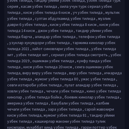
узбек тилида, такдир уйини узбек тилида, узбек тилида турк
серия , касам узбек тилида , оила учун турк сериал узбек
тилида , кисм узбек тилида 6 кисм , уч узбек тилида , мультик
узбек тилида , султан абдулхамид узбек тилида , музлик
даври 6 узбек тилида , кисм узбек тилида 8 кисм , кисм узбек
тилида 14 кисм , джон узбек тилида , такдир уйини узбек
тилида барча , аландар узбек тилида , телефон узбек тилида
, узуклар хукумдори узбек тилида , таржима кинолар узбек
тилида 2021 , хайот синовлари узбек тилида , узбек тилида
хит , узбек тилиде хит , сериал узбек тилида смотреть , узбек
тилида 2019 , ошикман узбек тилида , кунфу панда узбек
тилида , кисм узбек тилида 20 кисм , сенга ошикман узбек
тилида, виру виру узбек тилида , вир узбек тилида , ичкарида
узбек тилида , жумонг узбек тилида 80 , ужас узбек тилида ,
севги изтироби узбек тилида , пулат аландар узбек тилида ,
ховли узбек тилида , чечаги узбек тилида , кино узбек тилида
кинолар , узбек тилида бойка , боевик кинолар узбек тилида ,
америка узбек тилида , бахубали узбек тилида , калбим
чечаги узбек тилида , зара узбек тилида , сарой жавохири
кисм узбек тилида, жумонг узбек тилида 81 , такдир уйини
узбек тилида , кашкирлар макони узбек тилида тулик
кисмлари, мухаббат хинд узбек тилида , гарри поттер узбек