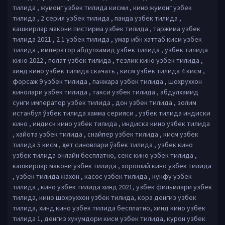
тилида , жумонг узбек тилида кисми , кино жумонг узбек
тилида , 2 серия узбек тилида , панда узбек тилида ,
кашкирлар макони пистирма узбек тилида , таржима узбек
тилида 2021 , 2 1 узбек тилида , умар ибн хаттаб кисм узбек
тилида , император абдулхамид узбек тилида , узбек тилида
кино 2022 , полат узбек тилида , тезлик кино узбек тилида ,
хинд кино узбек тилида скачать , кисм узбек тилида 4 кисм ,
форсаж 9 узбек тилида , панжара узбек тилида , шохруххон
кинолари узбек тилида , такси узбек тилида , абдулхамид
сунги император узбек тилида , дон узбек тилида , золим
истанбул ўзбек тилида хамма серияси , узбек тилида индиски
кино , индиск кино узбек тилида , индиска кино узбек тилида
, хайота узбек тилида , снайпер узбек тилида , кисм узбек
тилида 5 кисм , ҳает синовлари ўзбек тилида , узбек кино
узбек тилида онлайн бесплатно, секс кино узбек тилида ,
кашкирлар макони узбек тилида , хороший кино узбек тилида
, узбек тилида жахон , касос узбек тилида , кунфу узбек
тилида , кино узбек тилида хинд 2021, узбек фильмлари узбек
тилида, кино шохруххон узбек тилида, кора денгиз узбек
тилида, хинд кино узбек тилида бесплатно, хинд кино узбек
тилида 1, денгиз хукумдори кисм узбек тилида, курон узбек