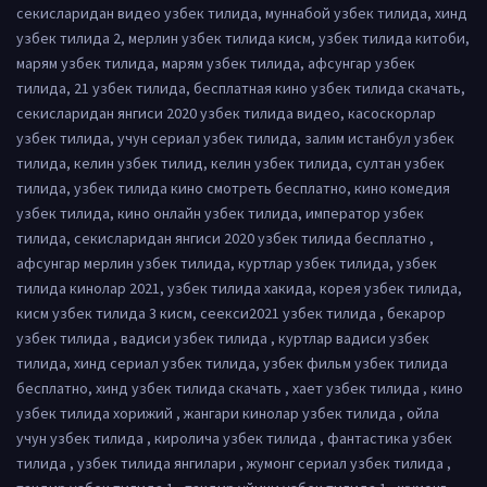
секисларидан видео узбек тилида, муннабой узбек тилида, хинд
узбек тилида 2, мерлин узбек тилида кисм, узбек тилида китоби,
марям узбек тилида, марям узбек тилида, афсунгар узбек
тилида, 21 узбек тилида, бесплатная кино узбек тилида скачать,
секисларидан янгиси 2020 узбек тилида видео, касоскорлар
узбек тилида, учун сериал узбек тилида, залим истанбул узбек
тилида, келин узбек тилид, келин узбек тилида, султан узбек
тилида, узбек тилида кино смотреть бесплатно, кино комедия
узбек тилида, кино онлайн узбек тилида, император узбек
тилида, секисларидан янгиси 2020 узбек тилида бесплатно ,
афсунгар мерлин узбек тилида, куртлар узбек тилида, узбек
тилида кинолар 2021, узбек тилида хакида, корея узбек тилида,
кисм узбек тилида 3 кисм, сеекси2021 узбек тилида , бекарор
узбек тилида , вадиси узбек тилида , куртлар вадиси узбек
тилида, хинд сериал узбек тилида, узбек фильм узбек тилида
бесплатно, хинд узбек тилида скачать , хает узбек тилида , кино
узбек тилида хорижий , жангари кинолар узбек тилида , ойла
учун узбек тилида , киролича узбек тилида , фантастика узбек
тилида , узбек тилида янгилари , жумонг сериал узбек тилида ,