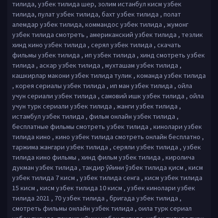
тилида, узбек тилида шер, золим истанбул кисм узбек
тилида, пулат узбек тилида, бахт узбек тилида , полат
алемдар узбек тилида, коммандос узбек тилида , жумонг
узбек тилида смотреть , американский узбек тилида , тезлик
хинд кино узбек тилида , серял узбек тилида , скачать
фильмы узбек тилида , ип узбек тилида , хинд смотреть узбек
тилида , аскар узбек тилида , мухташам узбек тилида ,
кашкирлар макони узбек тилида тулик , команда узбек тилида
, корея сериалы узбек тилида , ип ман узбек тилида , ойла
учун сериали узбек тилида , самовий ишк узбек тилида , ойла
учун турк сериали узбек тилида , жанги узбек тилида ,
истамбул узбек тилида , фильм онлайн узбек тилида ,
бесплатные фильмы смотреть узбек тилида , кинолари узбек
тилида кино , кино узбек тилида смотреть онлайн бесплатно ,
таржима жангари узбек тилида , серяли узбек тилида , узбек
тилида кино фильмы , хинд фильм узбек тилида , киролича
дукман узбек тилида , такдир ўйини ўзбек тилида қисм , кисм
узбек тилида 7 кисм , узбек тилида сенга , кисм узбек тилида
15 кисм , кисм узбек тилида 10 кисм , узбек кинолари узбек
тилида 2021 , 70 узбек тилида , бригада узбек тилида ,
смотреть фильмы онлайн узбек тилида , оила турк сериал