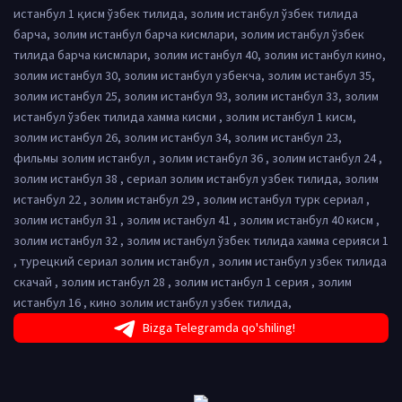
истанбул 1 қисм ўзбек тилида, золим истанбул ўзбек тилида
барча, золим истанбул барча кисмлари, золим истанбул ўзбек
тилида барча кисмлари, золим истанбул 40, золим истанбул кино,
золим истанбул 30, золим истанбул узбекча, золим истанбул 35,
золим истанбул 25, золим истанбул 93, золим истанбул 33, золим
истанбул ўзбек тилида хамма кисми , золим истанбул 1 кисм,
золим истанбул 26, золим истанбул 34, золим истанбул 23,
фильмы золим истанбул , золим истанбул 36 , золим истанбул 24 ,
золим истанбул 38 , сериал золим истанбул узбек тилида, золим
истанбул 22 , золим истанбул 29 , золим истанбул турк сериал ,
золим истанбул 31 , золим истанбул 41 , золим истанбул 40 кисм ,
золим истанбул 32 , золим истанбул ўзбек тилида хамма серияси 1
, турецкий сериал золим истанбул , золим истанбул узбек тилида
скачай , золим истанбул 28 , золим истанбул 1 серия , золим
истанбул 16 , кино золим истанбул узбек тилида,
Bizga Telegramda qo'shiling!