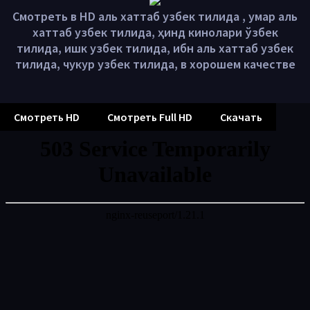
Смотреть в HD аль хаттаб узбек тилида , умар аль
хаттаб узбек тилида, ҳинд кинолари ўзбек
тилида, ишк узбек тилида, ибн аль хаттаб узбек
тилида, чукур узбек тилида, в хорошем качестве
Смотреть HD
Смотреть Full HD
Скачать