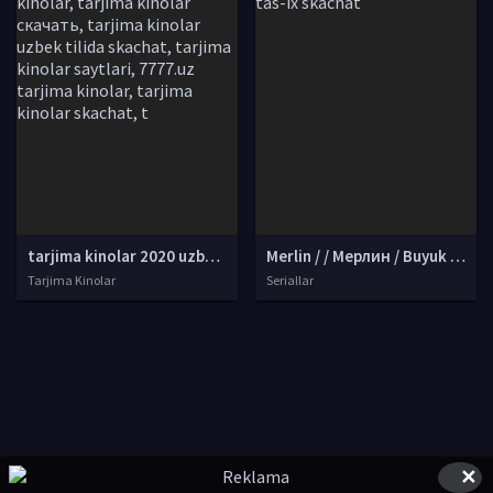
tarjima kinolar 2020 uzbek tilida, tarjima kinolar komediya, tarjima kinolar skachat, boevik tarjima kinolar, tarjima kinolar скачать, tarjima kinolar uzbek tilida skachat, tarjima kinolar saytlari, 7777.uz tarjima kinolar, tarjima kinolar skachat, t
Merlin / / Мерлин / Buyuk Merlin 1998 Barcha 1-2-3-4-5-6-7 qismlar Uzbek tilida O'zbekcha tarjima kino HD tas-ix skachat
Tarjima Kinolar
Seriallar
✕