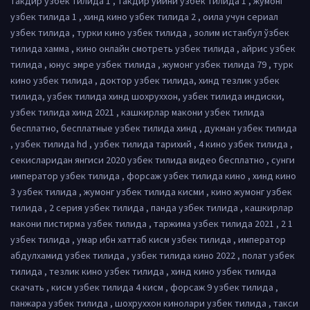
такдир узбек тилида 1 , такдир уйини узбек тилида 1 , жумонг
узбек тилида 1 , хинд кино узбек тилида 2 , оила учун сериал
узбек тилида , турки кино узбек тилида , золим истанбул ўзбек
тилида хамма , кино онлайн смотреть узбек тилида , айрис узбек
тилида , юнус эмре узбек тилида , жумонг узбек тилида 79 , турк
кино узбек тилида , доктор узбек тилида, хинд тезлик узбек
тилида, узбек тилида хинд шохруххон, узбек тилида индиски,
узбек тилида хинд 2021 , кашкирлар макони узбек тилида
бесплатно, бесплатные узбек тилида хинд , дукман узбек тилида
, узбек тилида hd , узбек тилида тарихий , 4 кино узбек тилида ,
секисларидан янгиси 2020 узбек тилида видео бесплатно , сунги
император узбек тилида , форсаж узбек тилида кино , хинд кино
3 узбек тилида , жумонг узбек тилида кисми , кино жумонг узбек
тилида , 2 серия узбек тилида , панда узбек тилида , кашкирлар
макони пистирма узбек тилида , таржима узбек тилида 2021 , 2 1
узбек тилида , умар ибн хаттаб кисм узбек тилида , император
абдулхамид узбек тилида , узбек тилида кино 2022 , полат узбек
тилида , тезлик кино узбек тилида , хинд кино узбек тилида
скачать , кисм узбек тилида 4 кисм , форсаж 9 узбек тилида ,
панжара узбек тилида , шохруххон кинолари узбек тилида , такси