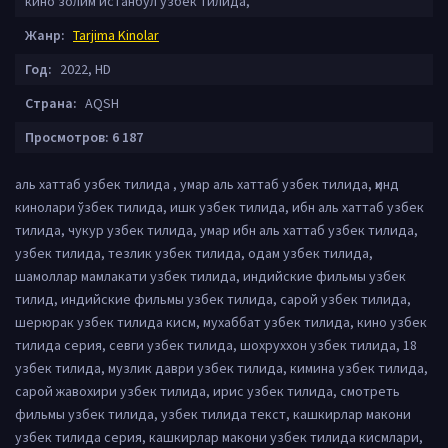
кино золим истанбул узбек тилида,
Жанр:
Tarjima Kinolar
Год:
2022, HD
Страна:
AQSH
Просмотров: 6 187
аль хаттаб узбек тилида , умар аль хаттаб узбек тилида, ҳинд
кинолари ўзбек тилида, ишк узбек тилида, ибн аль хаттаб узбек
тилида, чукур узбек тилида, умар ибн аль хаттаб узбек тилида,
узбек тилида, тезлик узбек тилида, одам узбек тилида,
шамоллар мамлакати узбек тилида, индийские фильмы узбек
тилид, индийские фильмы узбек тилида, сарой узбек тилида,
шерюрак узбек тилида кисм, мухаббат узбек тилида, кино узбек
тилида серия, севги узбек тилида, шохруххон узбек тилида, 18
узбек тилида, музлик даври узбек тилида, кимина узбек тилида,
сарой жавохири узбек тилида, ирис узбек тилида, смотреть
фильмы узбек тилида, узбек тилида текст, кашкирлар макони
узбек тилида серия, кашкирлар макони узбек тилида кисмлари,