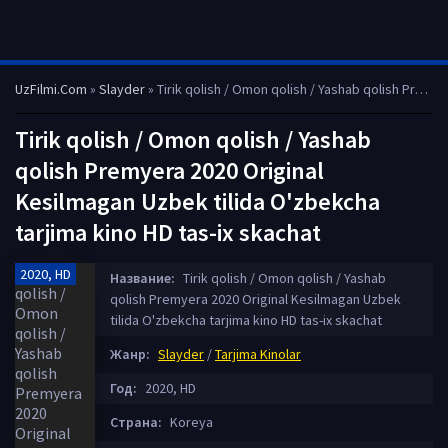
UzFilmi.Com
»
Slayder
» Tirik qolish / Omon qolish / Yashab qolish Premyera 2020 Original Kesilmagan Uzbek tilida O'zbekcha tarjima kino HD tas-ix skachat
Tirik qolish / Omon qolish / Yashab
qolish Premyera 2020 Original
Kesilmagan Uzbek tilida O'zbekcha
tarjima kino HD tas-ix skachat
2020, HD
Название:
Tirik qolish / Omon qolish / Yashab
qolish Premyera 2020 Original Kesilmagan Uzbek
tilida O'zbekcha tarjima kino HD tas-ix skachat
Жанр:
Slayder
/
Tarjima Kinolar
Год:
2020, HD
Страна:
Koreya