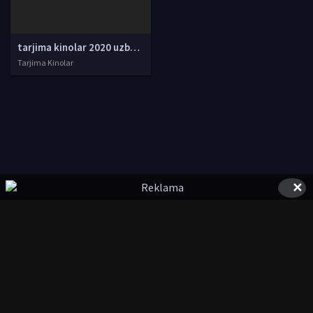
tarjima kinolar 2020 uzbek tilida, tarjima kinolar komediya, tarjima kinolar skachat, boevik tarjima kinolar, tarjima kinolar скачать, tarjima kinolar uzbek tilida skachat, tarjima kinolar saytlari, 7777.uz tarjima kinolar, tarjima kinolar skachat, t
Tarjima Kinolar
✕
© 2020-2026 UzFilmi.Com, Права на фильмы принадлежат их
авторам.
uzfilmi@mail.ru
Все фильмы представлены только для ознакомления. Любой
фильм
будет удален
правообладателя.