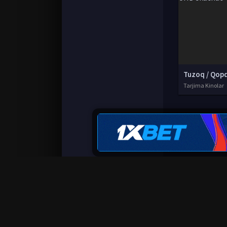
Tarjima Kinolar
© 2020-2026 UzFilmi.Com, Права на фильмы при
Все фильмы представлены только для ознако