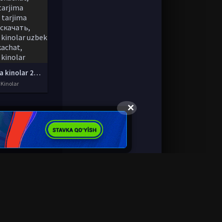
tarjima kinolar 2020 uzbek tilida, tarjima kinolar komediya, tarjima kinolar skachat, boevik tarjima kinolar, tarjima kinolar скачать, tarjima kinolar uzbek tilida skachat, tarjima kinolar saytlari, 7777.uz tarjima kinolar, tarjima kinolar skachat, t
 Kinolar
✕