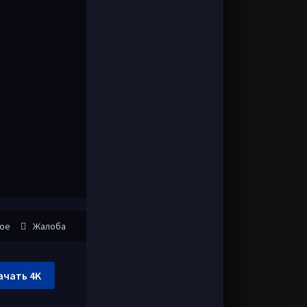
ное
Жалоба
ачать 4K