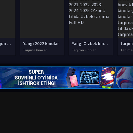
Tuzoq / Qopqon Hind kino Uzbek tilida O'zbekcha 2016 tarjima kino 4K Ultra UHD skachat
Yangi 2022 kinolar
Yangi O'zbek kinolar 2010-2011-2012-2013-2014-2015-2016-2017-2018-2019-2020-2021-2022-2023-2024-2025 O'zbek tilida Uzbek tarjima Full HD
Tarjima Kinolar
Tarjima Kinolar
Tarjima
надлежат их авторам.
uzfilmi@mail.ru
мления. Любой фильм
будет удален
правообладателя.