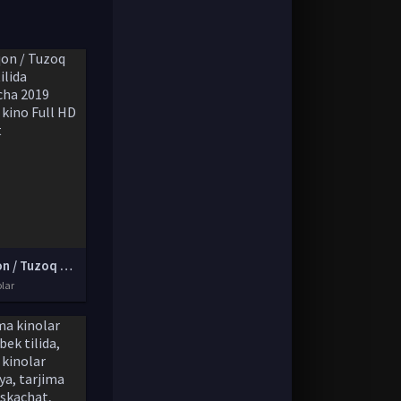
Qopqon / Tuzoq Uzbek tilida O'zbekcha 2019 tarjima kino Full HD skachat
olar