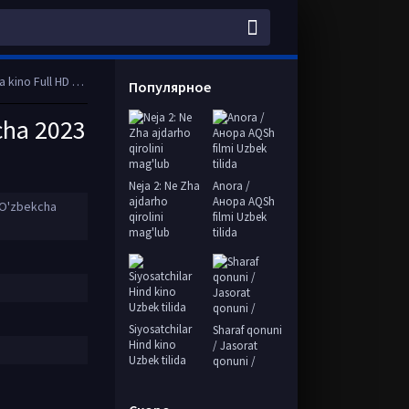
D tas-ix skachat
Популярное
cha 2023
Neja 2: Ne Zha
Anora /
ajdarho
Анора AQSh
 O'zbekcha
qirolini
filmi Uzbek
mag'lub
tilida
Siyosatchilar
Sharaf qonuni
Hind kino
/ Jasorat
Uzbek tilida
qonuni /