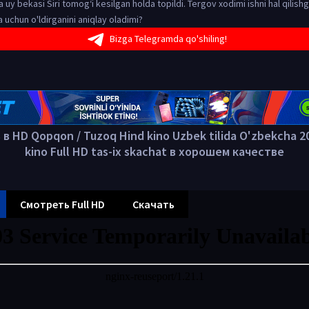
 uy bekasi Siri tomog‘i kesilgan holda topildi. Tergov xodimi ishni hal qilishg
a uchun o'ldirganini aniqlay oladimi?
Bizga Telegramda qo'shiling!
в HD Qopqon / Tuzoq Hind kino Uzbek tilida O'zbekcha 20
kino Full HD tas-ix skachat в хорошем качестве
Смотреть Full HD
Скачать