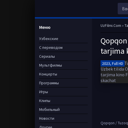
UzFilmi.Com
»
Ta
Меню
Qopqon 
Узбекские
С переводом
tarjima 
Сериалы
2023, Full HD
Мультфилмы
Концерты
Программы
Игры
Клипы
Мобильный
Новости
Qopqon / Tuzoq H
Другие