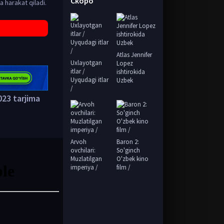
Скоро
a harakat qiladi.
Atlas Jennifer
Uxlayotgan
Lopez
itlar /
ishtirokida
Uyqudagi itlar
Uzbek
/
23 tarjima
Arvoh
Baron 2:
ovchilari:
So'ginch
Muzlatilgan
O'zbek kino
imperiya /
film /