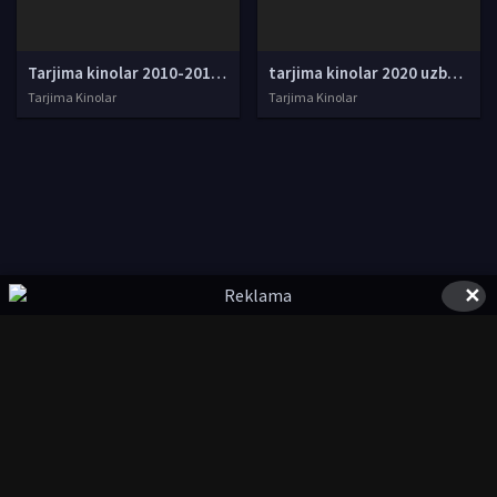
Tarjima kinolar 2010-2011-2012-2013-2014-2015-2016-2017-2018-2019-2020-2021-2022-2023-2024-2025 O'zbek tilida Uzbek tarjima Full HD
tarjima kinolar 2020 uzbek tilida, tarjima kinolar komediya, tarjima kinolar skachat, boevik tarjima kinolar, tarjima kinolar скачать, tarjima kinolar uzbek tilida skachat, tarjima kinolar saytlari, 7777.uz tarjima kinolar, tarjima kinolar skachat, t
Tarjima Kinolar
Tarjima Kinolar
✕
© 2020-2026 UzFilmi.Com, Права на фильмы принадлежат их
авторам.
uzfilmi@mail.ru
Все фильмы представлены только для ознакомления. Любой
фильм
будет удален
правообладателя.