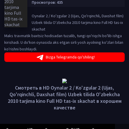
Просмотров: 435
Oynalar 2 / Ko'zgular 2 (Ujas, Qo'rqinchli, Daxshat film)
Uzbek tilida O'zbekcha 2010 tarjima kino Full HD tas-ix
skachat
Maks travmatik baxtsiz hodisadan tuzalib, tungi qo'riqchi bo'lib ishga
kirishadi. U do'kon oynasida aks etgan sirli yosh ayolning ko'zlari bilan
ko'rishni boshlaydi.
Bizga Telegramda qo'shiling!
Смотреть в HD Oynalar 2 / Ko'zgular 2 (Ujas,
Qo'rqinchli, Daxshat film) Uzbek tilida O'zbekcha
2010 tarjima kino Full HD tas-ix skachat в хорошем
качестве