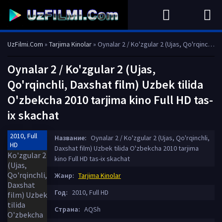
UzFilmi.Com
»
Tarjima Kinolar
» Oynalar 2 / Ko'zgular 2 (Ujas, Qo'rqinchli, Daxshat film) Uzbek tilida O'zbekcha 2010 tarjima kino Full HD tas-ix skachat
Oynalar 2 / Ko'zgular 2 (Ujas,
Qo'rqinchli, Daxshat film) Uzbek tilida
O'zbekcha 2010 tarjima kino Full HD tas-
ix skachat
2010, Full
Название:
Oynalar 2 / Ko'zgular 2 (Ujas, Qo'rqinchli,
HD
Daxshat film) Uzbek tilida O'zbekcha 2010 tarjima
kino Full HD tas-ix skachat
Жанр:
Tarjima Kinolar
Год:
2010, Full HD
Страна:
AQSh