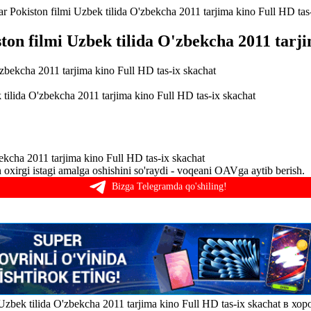
zlar Pokiston filmi Uzbek tilida O'zbekcha 2011 tarjima kino Full HD tas
iston filmi Uzbek tilida O'zbekcha 2011 tarj
k tilida O'zbekcha 2011 tarjima kino Full HD tas-ix skachat
zbekcha 2011 tarjima kino Full HD tas-ix skachat
irgi istagi amalga oshishini so'raydi - voqeani OAVga aytib berish.
Bizga Telegramda qo'shiling!
i Uzbek tilida O'zbekcha 2011 tarjima kino Full HD tas-ix skachat в х