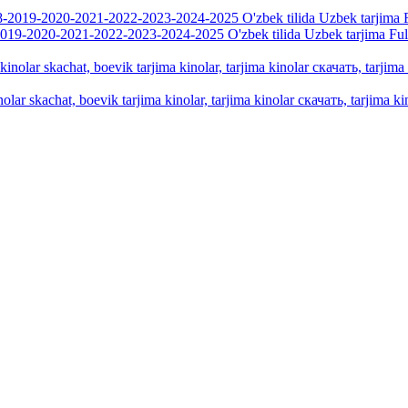
019-2020-2021-2022-2023-2024-2025 O'zbek tilida Uzbek tarjima Fu
olar skachat, boevik tarjima kinolar, tarjima kinolar скачать, tarjima kin