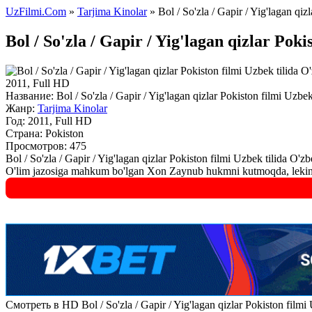
UzFilmi.Com
»
Tarjima Kinolar
» Bol / So'zla / Gapir / Yig'lagan qi
Bol / So'zla / Gapir / Yig'lagan qizlar Pok
2011, Full HD
Название:
Bol / So'zla / Gapir / Yig'lagan qizlar Pokiston filmi Uzbe
Жанр:
Tarjima Kinolar
Год:
2011, Full HD
Страна:
Pokiston
Просмотров: 475
Bol / So'zla / Gapir / Yig'lagan qizlar Pokiston filmi Uzbek tilida O'
O'lim jazosiga mahkum bo'lgan Xon Zaynub hukmni kutmoqda, lekin ox
Смотреть в HD Bol / So'zla / Gapir / Yig'lagan qizlar Pokiston film