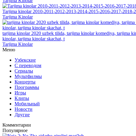
Tarjima Kinolar
Tarjima kinolar 2010-2011-2012-2013-2014-2015-2016-2017-2018-2
Tarjima Kinolar
tarjima kinolar 2020 uzbek tilida, tarjima kinolar komediya, tarjima kin
kinolar, tarjima kinolar skachat, t
Tarjima Kinolar
Меню
Узбекские
С переводом
Сериалы
Мультфилмы
Концерты
Программы
Игры
Клипы
Мобильный
Новости
Другие
Комментарии
Популярное