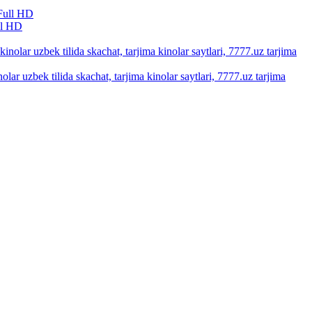
ll HD
olar uzbek tilida skachat, tarjima kinolar saytlari, 7777.uz tarjima