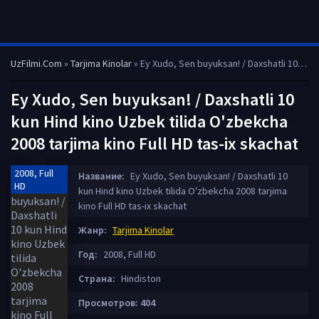
UzFilmi.Com
»
Tarjima Kinolar
» Ey Xudo, Sen buyuksan! / Daxshatli 10 kun Hind kino Uzbek tilida O'zbekcha 2008 tarjima kino Full HD tas-ix skachat
Ey Xudo, Sen buyuksan! / Daxshatli 10
kun Hind kino Uzbek tilida O'zbekcha
2008 tarjima kino Full HD tas-ix skachat
2008, Full
Название:
Ey Xudo, Sen buyuksan! / Daxshatli 10
HD
kun Hind kino Uzbek tilida O'zbekcha 2008 tarjima
kino Full HD tas-ix skachat
Жанр:
Tarjima Kinolar
Год:
2008, Full HD
Страна:
Hindiston
Просмотров: 404