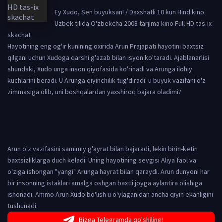
Ey Xudo, Sen buyuksan! / Daxshatli 10 kun Hind kino
Uzbek tilida O'zbekcha 2008 tarjima kino Full HD tas-ix
skachat
Hayotining eng og'ir kunining oxirida Arun Prajapati hayotini baxtsiz
qilgani uchun Xudoga qarshi g'azab bilan isyon ko'taradi. Ajablanarlisi
shundaki, Xudo unga inson qiyofasida ko'rinadi va Arunga ilohiy
kuchlarini beradi. U Arunga qiyinchilik tug'diradi: u buyuk vazifani o'z
zimmasiga olib, uni boshqalardan yaxshiroq bajara oladimi?
Arun o'z vazifasini samimiy g'ayrat bilan bajaradi, lekin birin-ketin
baxtsizliklarga duch keladi. Uning hayotining sevgisi Aliya faol va
o'ziga ishongan "yangi" Arunga hayrat bilan qaraydi. Arun dunyoni har
bir insonning istaklari amalga oshgan baxtli joyga aylantira olishiga
ishonadi. Ammo Arun Xudo bo'lish u o'ylaganidan ancha qiyin ekanligini
tushunadi.
Bizga Telegramda qo'shiling!