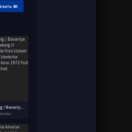
ачать 4K
Lyudvig / Bavariya qiroli Ludwig II Biografik film Uzbek tilida O'zbekcha tarjima kino 1972 Full HD skachat
 Kinolar