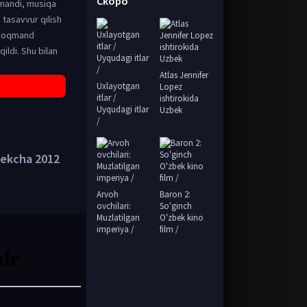
Скоро
osmandi, musiqa
 tasavvur qilish
tiyoqmand
ildi. Shu bilan
Atlas Jennifer
Uxlayotgan
Lopez
itlar /
ishtirokida
Uyqudagi itlar
Uzbek
/
bekcha 2012
Arvoh
Baron 2:
ovchilari:
So'ginch
Muzlatilgan
O'zbek kino
imperiya /
film /