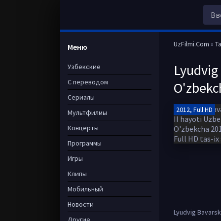
UzFilmi.Com
»
Ta
Меню
Lyudvig 
Узбекские
С переводом
O'zbekch
Сериалы
2012, Full HD
Мультфилмы
Концерты
Программы
Игры
Клипы
Мобильный
Новости
Lyudvig Bavarski
Другие