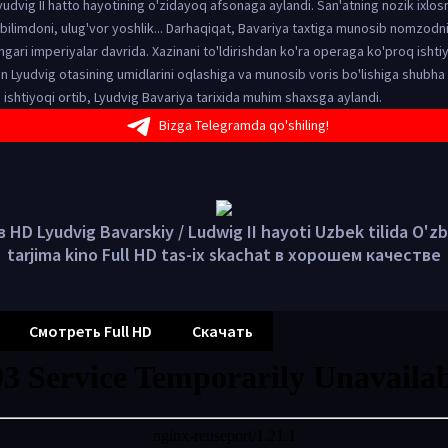
Lyudvig II hatto hayotining o'zidayoq afsonaga aylandi. San'atning nozik ixl
bilimdoni, ulug'vor yoshlik... Darhaqiqat, Bavariya taxtiga munosib nomzodni
angari imperiyalar davrida. Xazinani to'ldirishdan ko'ra operaga ko'proq ish
n Lyudvig otasining umidlarini oqlashiga va munosib voris bo'lishiga shubha q
 ishtiyoqi ortib, Lyudvig Bavariya tarixida muhim shaxsga aylandi.
Bizga Telegramda qo'shiling!
 HD Lyudvig Bavarskiy / Ludwig II hayoti Uzbek tilida O'z
tarjima kino Full HD tas-ix skachat в хорошем качестве
Смотреть Full HD
Скачать