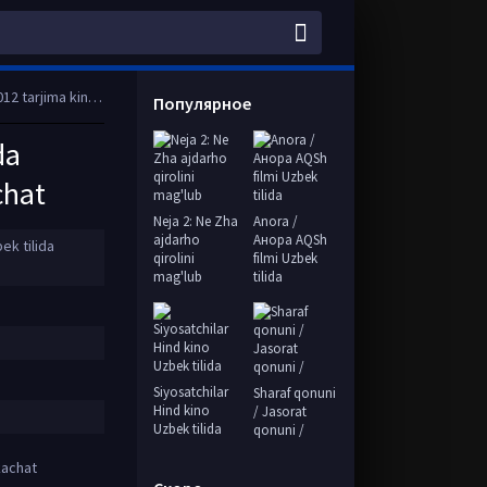
l HD tas-ix skachat
Популярное
da
chat
Neja 2: Ne Zha
Anora /
ajdarho
Анора AQSh
ek tilida
qirolini
filmi Uzbek
mag'lub
tilida
Siyosatchilar
Sharaf qonuni
Hind kino
/ Jasorat
Uzbek tilida
qonuni /
kachat