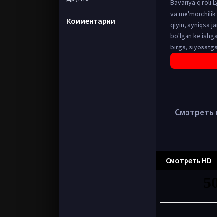
Bavariya qiroli 
va me'morchilik 
Комментарии
qiyin, ayniqsa j
bo'lgan kelishga
birga, siyosatga
Смотреть в
Смотреть HD