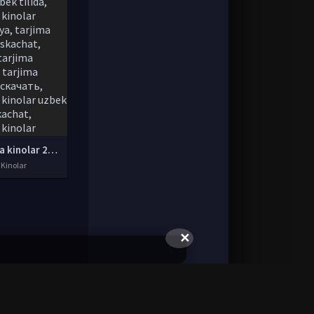
tarjima kinolar 2020 uzbek tilida, tarjima kinolar komediya, tarjima kinolar skachat, boevik tarjima kinolar, tarjima kinolar скачать, tarjima kinolar uzbek tilida skachat, tarjima kinolar saytlari, 7777.uz tarjima kinolar, tarjima kinolar skachat, t
 Kinolar
✕