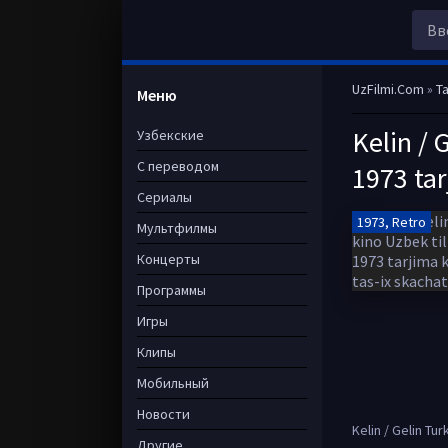
UzFilmi.Com
»
Ta
Меню
Kelin / 
Узбекские
С переводом
1973 tar
Сериалы
1973, Retro
Мультфилмы
Концерты
Программы
Игры
Клипы
Мобильный
Новости
Kelin / Gelin Tu
Другие