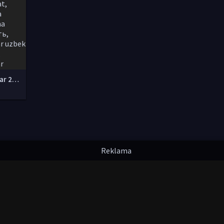
tarjima kinolar 2020 uzbek tilida, tarjima kinolar komediya, tarjima kinolar skachat, boevik tarjima kinolar, tarjima kinolar скачать, tarjima kinolar uzbek tilida skachat, tarjima kinolar saytlari, 7777.uz tarjima kinolar, tarjima kinolar skachat, t
надлежат их авторам.
uzfilmi@mail.ru
мления. Любой фильм
будет удален
правообладателя.