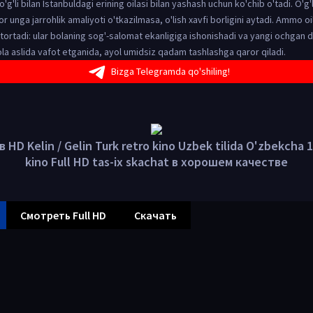
o'g'li bilan Istanbuldagi erining oilasi bilan yashash uchun ko'chib o'tadi. O'g'l
or unga jarrohlik amaliyoti o'tkazilmasa, o'lish xavfi borligini aytadi. Ammo 
ortadi: ular bolaning sog'-salomat ekanligiga ishonishadi va yangi ochgan d
la aslida vafot etganida, ayol umidsiz qadam tashlashga qaror qiladi.
Bizga Telegramda qo'shiling!
 HD Kelin / Gelin Turk retro kino Uzbek tilida O'zbekcha 1
kino Full HD tas-ix skachat в хорошем качестве
Смотреть Full HD
Скачать