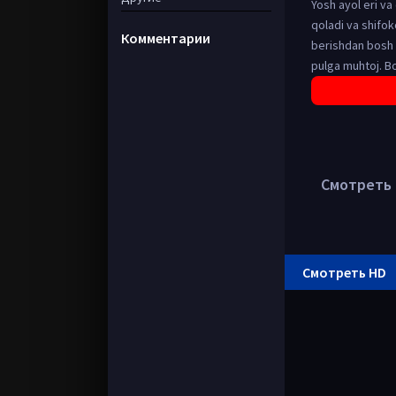
Yosh ayol eri va 
qoladi va shifok
Комментарии
berishdan bosh t
pulga muhtoj. Bo
Смотреть в
Смотреть HD