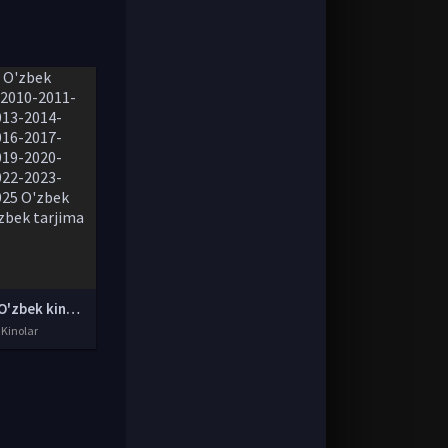
Yangi O'zbek kinolar 2010-2011-2012-2013-2014-2015-2016-2017-2018-2019-2020-2021-2022-2023-2024-2025 O'zbek tilida Uzbek tarjima Full HD
 Kinolar