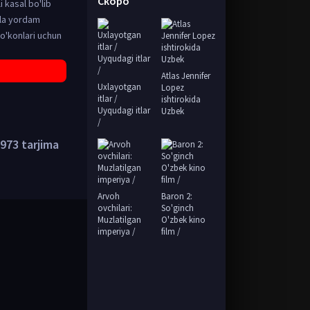
Скоро
i kasal bo'lib
oila yordam
o'konlari uchun
Atlas Jennifer
Uxlayotgan
Lopez
itlar /
ishtirokida
Uyqudagi itlar
Uzbek
/
973 tarjima
Arvoh
Baron 2:
ovchilari:
So'ginch
Muzlatilgan
O'zbek kino
imperiya /
film /