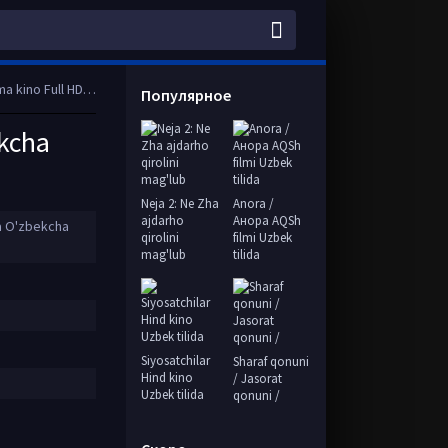
 HD tas-ix skachat
Популярное
ekcha
Neja 2: Ne Zha
Anora /
ajdarho
Анора AQSh
da O'zbekcha
qirolini
filmi Uzbek
mag'lub
tilida
Siyosatchilar
Sharaf qonuni
Hind kino
/ Jasorat
Uzbek tilida
qonuni /