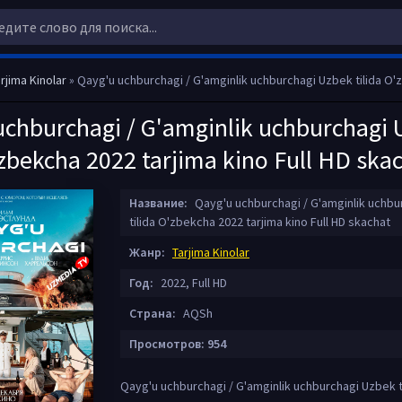
rjima Kinolar
» Qayg'u uchburchagi / G'amginlik uchburchagi Uzbek tilida O'zbekcha 2022 tarjima k
uchburchagi / G'amginlik uchburchagi
'zbekcha 2022 tarjima kino Full HD ska
Название:
Qayg'u uchburchagi / G'amginlik uchb
tilida O'zbekcha 2022 tarjima kino Full HD skachat
Жанр:
Tarjima Kinolar
Год:
2022, Full HD
Страна:
AQSh
Просмотров: 954
Qayg'u uchburchagi / G'amginlik uchburchagi Uzbek t