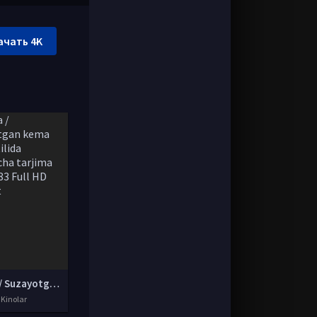
ачать 4K
Kema / Suzayotgan kema Uzbek tilida O'zbekcha tarjima kino 1983 Full HD skachat
 Kinolar