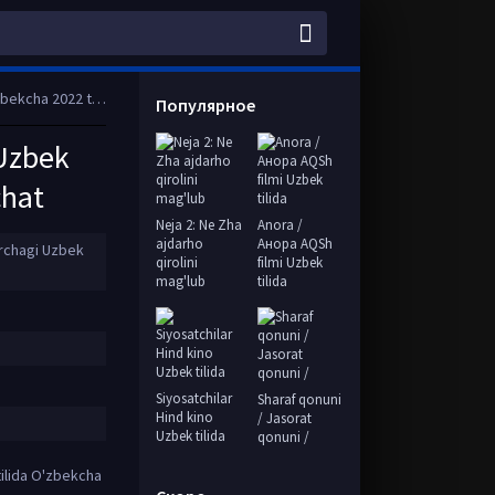
ino Full HD skachat
Популярное
 Uzbek
chat
Neja 2: Ne Zha
Anora /
ajdarho
Анора AQSh
urchagi Uzbek
qirolini
filmi Uzbek
mag'lub
tilida
Siyosatchilar
Sharaf qonuni
Hind kino
/ Jasorat
Uzbek tilida
qonuni /
ilida O'zbekcha