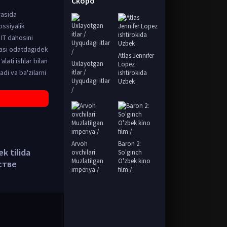
Скоро
rasida
ossiyalik
 IT dahosini
masi odatdagidek
Atlas Jennifer
ati ishlar bilan
Uxlayotgan
Lopez
di va ba'zilarni
itlar /
ishtirokida
Uyqudagi itlar
Uzbek
/
Arvoh
Baron 2:
k tilida
ovchilari:
So'ginch
Muzlatilgan
O'zbek kino
стве
imperiya /
film /