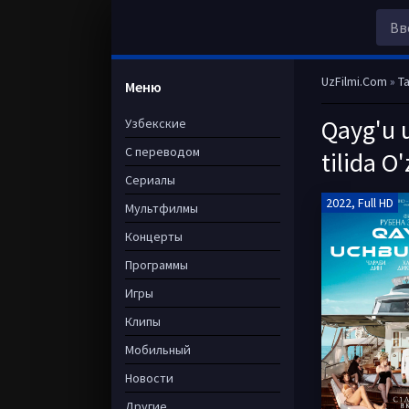
UzFilmi.Com
»
Ta
Меню
Qayg'u 
Узбекские
С переводом
tilida O
Сериалы
2022, Full HD
Мультфилмы
Концерты
Программы
Игры
Клипы
Мобильный
Новости
Другие