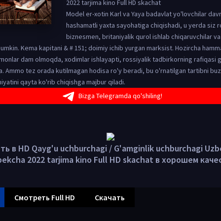
2022 tarjima kino Full HD skachat
Model er-xotin Karl va Yaya badavlat yo'lovchilar dav
hashamatli yaxta sayohatiga chiqishadi, u yerda siz r
biznesmen, britaniyalik qurol ishlab chiqaruvchilar va
mumkin. Kema kapitani & # 151; doimiy ichib yurgan marksist. Hozircha ham
lar dam olmoqda, xodimlar ishlayapti, rossiyalik tadbirkorning rafiqasi g‘al
 Ammo tez orada kutilmagan hodisa ro'y beradi, bu o'rnatilgan tartibni buza
iyatini qayta ko'rib chiqishga majbur qiladi.
Bizga Telegramda qo'shiling!
ь в HD Qayg'u uchburchagi / G'amginlik uchburchagi Uzbe
bekcha 2022 tarjima kino Full HD skachat в хорошем каче
Смотреть Full HD
Скачать