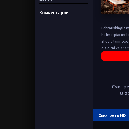
Комментарии
uchratishingiz 
ketmoqda: mehmon
shug‘ullanmoqda.
o'z o'rni va aham
Смотрет
O'z
Смотреть HD