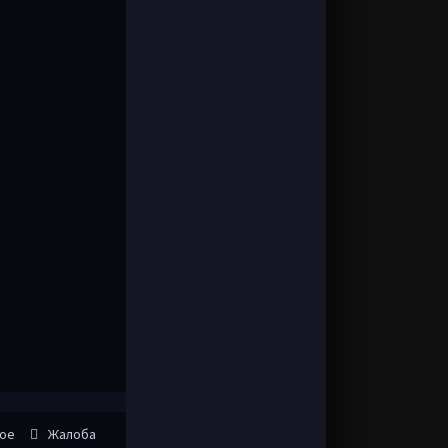
ное
Жалоба