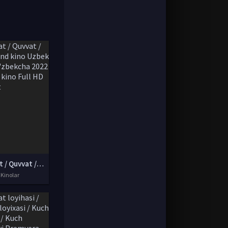
Qudrat / Quvvat / Kuch Hind kino Uzbek tilida O'zbekcha 2022 tarjima kino Full HD skachat
 Kinolar