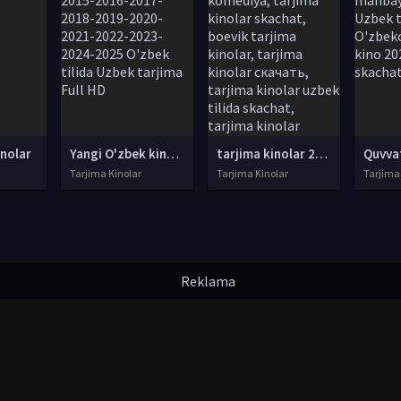
inolar
Yangi O'zbek kinolar 2010-2011-2012-2013-2014-2015-2016-2017-2018-2019-2020-2021-2022-2023-2024-2025 O'zbek tilida Uzbek tarjima Full HD
tarjima kinolar 2020 uzbek tilida, tarjima kinolar komediya, tarjima kinolar skachat, boevik tarjima kinolar, tarjima kinolar скачать, tarjima kinolar uzbek tilida skachat, tarjima kinolar saytlari, 7777.uz tarjima kinolar, tarjima kinolar skachat, t
Tarjima Kinolar
Tarjima Kinolar
Tarjima
надлежат их авторам.
uzfilmi@mail.ru