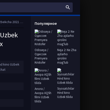
ull HD tas-ix skachat
Популярное
o Uzbek
x
Odisseya /
Neja 2: Ne Zha
Одиссея
ajdarho
Premyera
qirolini
Kristofer
mag'lub
ind kino Uzbek
chat
Siyosatchilar
Anora /
Hind kino
Анора AQSh
Uzbek tilida
filmi Uzbek
tilida