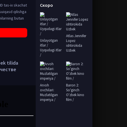
Скоро
HD tas-ix skachat
suiqasd qilishga
hilarning butun
Atlas Jennifer
Uxlayotgan
Lopez
itlar /
ishtirokida
Uyqudagi itlar
Uzbek
/
ek tilida
ачестве
Arvoh
Baron 2:
ovchilari:
So'ginch
Muzlatilgan
O'zbek kino
imperiya /
film /