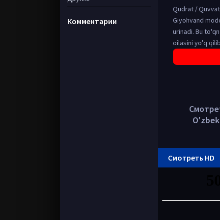
Qudrat / Quvvat 
Giyohvand modda
Комментарии
urinadi. Bu to'q
oilasini yo'q qi
Смотреть
O'zbek
Смотреть HD