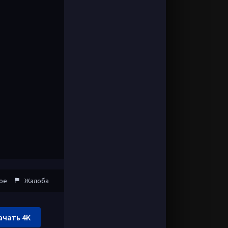
ое
Жалоба
ачать 4K