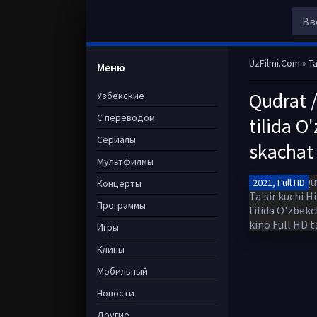
UzFilmi.Com
»
Ta
Меню
Qudrat /
Узбекские
С переводом
tilida O
Сериалы
skachat
Мультфилмы
2021, Full HD
Концерты
Программы
Игры
Клипы
Мобильный
Новости
Другие