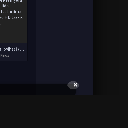
Quvvat loyihasi / Qudrat loyixasi / Kuch Manbai / Kuch manbayi Premyera Uzbek tilida O'zbekcha tarjima kino 2020 HD tas-ix skachat
 Kinolar
✕