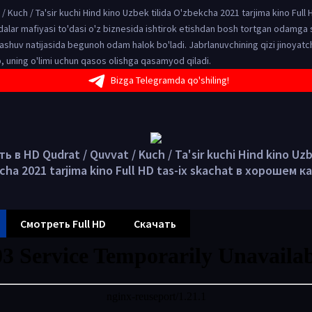
/ Kuch / Ta'sir kuchi Hind kino Uzbek tilida O'zbekcha 2021 tarjima kino Full 
lar mafiyasi to'dasi o'z biznesida ishtirok etishdan bosh tortgan odamga 
nashuv natijasida begunoh odam halok bo'ladi. Jabrlanuvchining qizi jinoyatc
lib, uning o'limi uchun qasos olishga qasamyod qiladi.
Bizga Telegramda qo'shiling!
 в HD Qudrat / Quvvat / Kuch / Ta'sir kuchi Hind kino Uzb
cha 2021 tarjima kino Full HD tas-ix skachat в хорошем к
Смотреть Full HD
Скачать